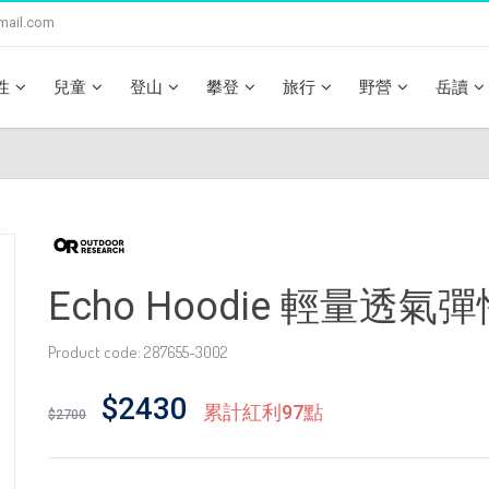
mail.com
性
兒童
登山
攀登
旅行
野營
岳讀
Echo Hoodie 輕量透
Product code: 287655-3002
$2430
累計紅利97點
$2700