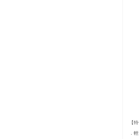
【特
．輕