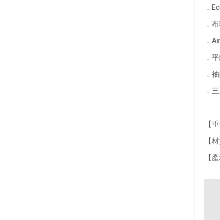
．E
．布
．A
．平
．袖
．三
【重量
【材質】
【產