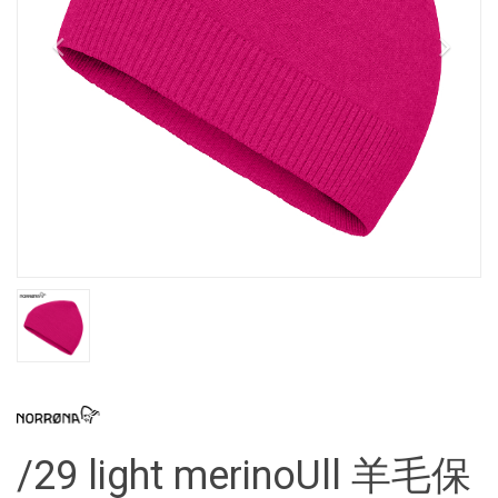
/29 light merinoUll 羊毛保