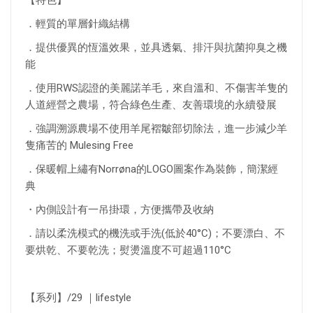
【特色】
．輕質的單層針織結構
．提供優異的恆溫效果，並具透氣、排汗與抗菌抑臭之機
能
．使用RWS認證的美麗諾羊毛，來自溫和、不傷害羊隻的
人道經營之農場，符合綠色生產、友善環境的永續發展
．強調溯源農場不使用羊尾褶皺部切除法，進一步減少羊
隻痛苦的 Mulesing Free
．
保暖帽上繡有Norrøna的LOGO圖案作為裝飾，簡潔經
典
・內側設計有一吊掛環，方便攜帶及收納
．請以柔洗模式的機洗或手洗(低於40°C)；不要漂白、不
要烘乾、不要乾洗；熨燙溫度不可超過110°C
【系列】/29 ｜lifestyle