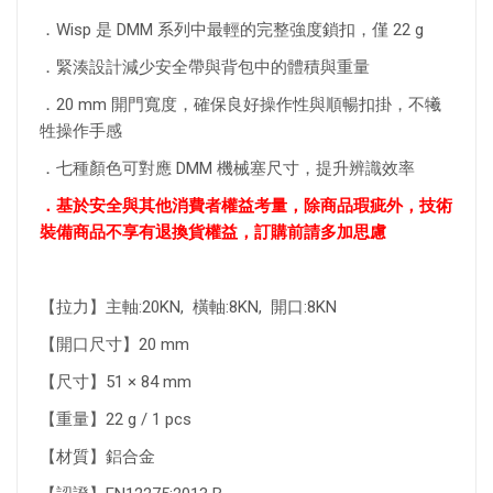
．Wisp 是 DMM 系列中最輕的完整強度鎖扣，僅 22 g
．緊湊設計減少安全帶與背包中的體積與重量
．20 mm 開門寬度，確保良好操作性與順暢扣掛，不犧
牲操作手感
．七種顏色可對應 DMM 機械塞尺寸，提升辨識效率
．基於安全與其他消費者權益考量，除商品瑕疵外，技術
裝備商品不享有退換貨權益，訂購前請多加思慮
【拉力】主軸:20KN, 橫軸:8KN, 開口:8KN
【開口尺寸】20 mm
【尺寸】51 × 84 mm
【重量】22 g / 1 pcs
【材質】鋁合金