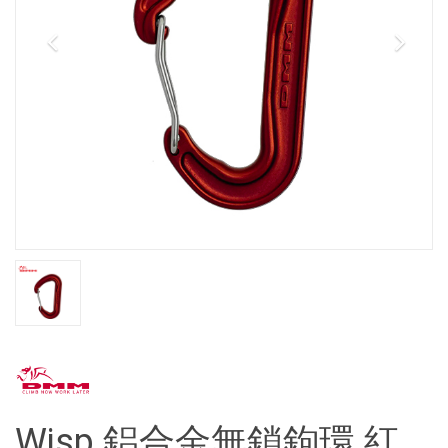
Wisp 鋁合金無鎖鉤環 紅