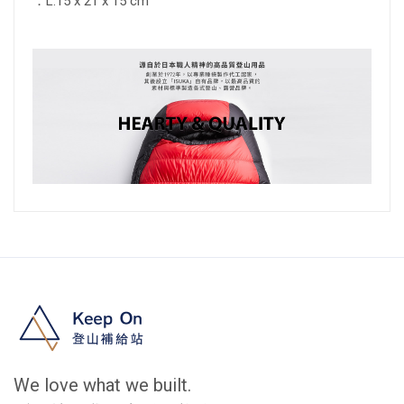
．L:15 x 21 x 15 cm
We love what we built.