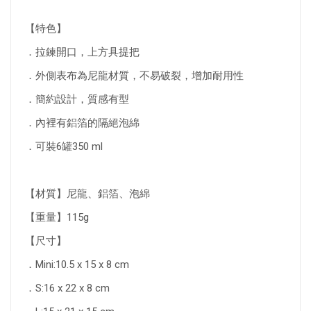
【特色】
．拉鍊開口，上方具提把
．外側表布為尼龍材質，不易破裂，增加耐用性
．簡約設計，質感有型
．內裡有鋁箔的隔絕泡綿
．可裝6罐350 ml
【材質】尼龍、鋁箔、泡綿
【重量】115g
【尺寸】
．Mini:10.5 x 15 x 8 cm
．S:16 x 22 x 8 cm