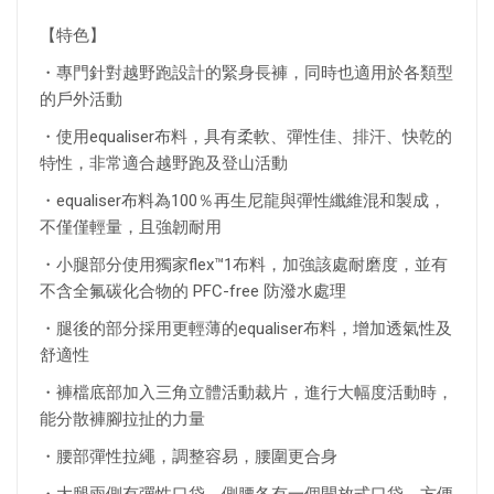
【特色】
・專門針對越野跑設計的緊身長褲，同時也適用於各類型
的戶外活動
・使用equaliser布料，具有柔軟、彈性佳、排汗、快乾的
特性，非常適合越野跑及登山活動
・equaliser布料為100％再生尼龍
與彈性纖維混和製成
，
不僅僅輕量，且強韌耐用
・小腿部分使用獨家flex™1布料，加強該處耐磨度，並有
不含全氟碳化合物的 PFC-free 防潑水處理
・腿後的部分採用更輕薄的equaliser布料，增加透氣性及
舒適性
・褲檔底部加入三角立體活動裁片，進行大幅度活動時，
能分散褲腳拉扯的力量
・腰部彈性拉繩，調整容易，腰圍更合身