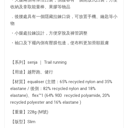
・
大腿兩側有彈性口袋，側腰
各有一個開放式口袋，方便
收納及拿取能量棒、果膠等物品
．後腰處具有一個隱藏拉鍊口袋，可放置手機、鑰匙等小
物
・小腿處拉鍊設計，方便穿脫及褲管調整
・袖口及下襬內側有壓膜包邊，使布料更加滑順親膚
【系列】senja ｜ Trail running
【用途】越野跑、健行
【材質】equaliser (主體：65% recycled nylon and 35%
elastane / 後側：82% recycled nylon and 18%
elastane)、flex™1 (64% 90D recycled polyamide, 20%
recycled polyester and 16% elastane )
【重量】228g (M號)
【版型】Slim