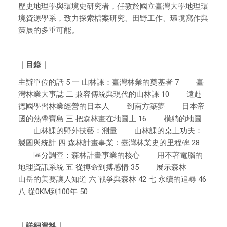
歷史地理學與環境史研究者，任教於國立臺灣大學地理環
境資源學系，致力探索檔案研究、田野工作、環境寫作與
策展的多重可能。
｜目錄｜
主辦單位的話 5 一 山林課：臺灣林業的奠基者 7 臺
灣林業大事誌 二 兼容傳統與現代的山林課 10 遠赴
德國學習林業經營的日本人 到南方築夢 日本帝
國的熱帶寶島 三 把森林畫在地圖上 16 橫躺的地圖
山林課的野外技藝：測量 山林課的桌上功夫：
製圖與統計 四 森林計畫事業：臺灣林業史的里程碑 28
區分調查：森林計畫事業的核心 用不著電腦的
地理資訊系統 五 從搏命到搏感情 35 展示森林
山岳的美要讓人知道 六 戰爭與森林 42 七 永續的追尋 46
八 從0KM到100年 50
｜詳細資料｜