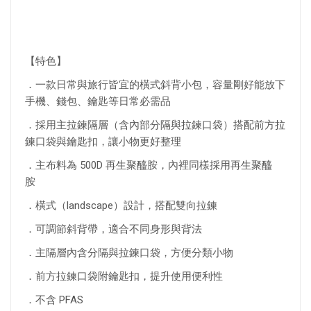
【特色】
．一款日常與旅行皆宜的橫式斜背小包，容量剛好能放下
手機、錢包、鑰匙等日常必需品
．採用主拉鍊隔層（含內部分隔與拉鍊口袋）搭配前方拉
鍊口袋與鑰匙扣，讓小物更好整理
．主布料為 500D 再生聚醯胺，內裡同樣採用再生聚醯
胺
．橫式（landscape）設計，搭配雙向拉鍊
．可調節斜背帶，適合不同身形與背法
．主隔層內含分隔與拉鍊口袋，方便分類小物
．前方拉鍊口袋附鑰匙扣，提升使用便利性
．不含 PFAS