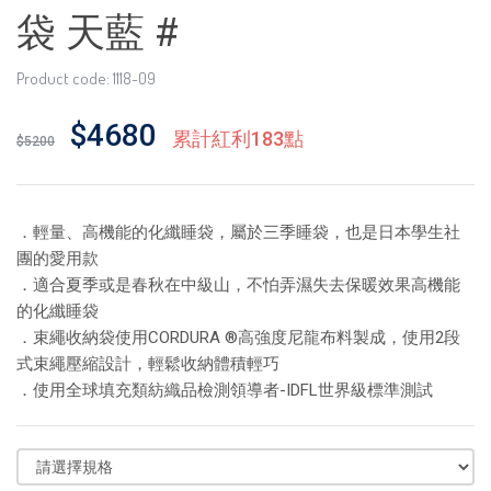
袋 天藍 #
Product code: 1118-09
$4680
累計紅利183點
$5200
．輕量、高機能的化纖睡袋，屬於三季睡袋，也是日本學生社
團的愛用款
．適合夏季或是春秋在中級山，不怕弄濕失去保暖效果高機能
的化纖睡袋
．束繩收納袋使用CORDURA ®高強度尼龍布料製成，使用2段
式束繩壓縮設計，輕鬆收納體積輕巧
．使用全球填充類紡織品檢測領導者-IDFL世界級標準測試