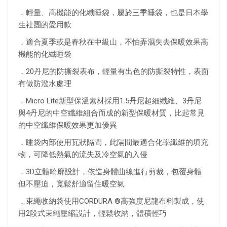
．輕量、高機能的化纖睡袋，屬於三季睡袋，也是日本學
生社團的愛用款
．適合夏季或是春秋在中級山，不怕弄濕失去保暖效果高
機能的化纖睡袋
．20丹尼的防撕裂表布，輕量有出色的防撕裂特性，表面
有做防潑水處理
．Micro Lite新型保溫素材採用1.5丹尼超細纖維、3丹尼
與4丹尼的中空纖維組合而成的新型保暖材質，比起常見
的中空纖維保暖效果更加優異
．睡袋內部使用瓦狀隔間，此隔間最適合化學纖維的填充
物，可降低熱氣的流失及冷空氣的入侵
．3D立體輪廓設計，依造身體曲線進行剪裁，包覆身體
但不壓迫，寬鬆舒適留住暖空氣
．束繩收納袋使用CORDURA ®高強度尼龍布料製成，使
用2段式束繩壓縮設計，輕鬆收納，體積輕巧