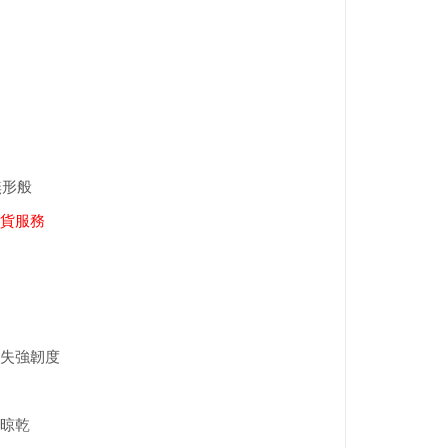
無形般
貨服務
失強韌度
晾乾