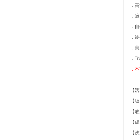
．高
．適
．自
．終
．美
．T
．
本
【活
【版型
【底層
【成
【洗