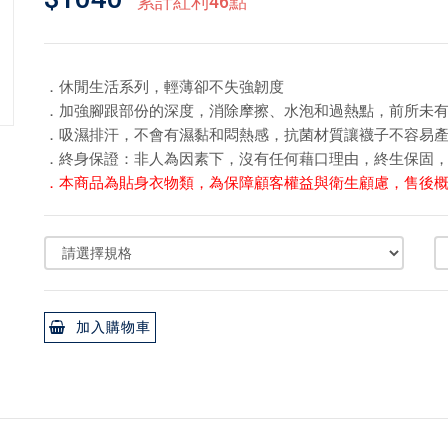
累計紅利46點
．休閒生活系列，輕薄卻不失強韌度
．加強腳跟部份的深度，消除摩擦、水泡和過熱點，前所未
．吸濕排汗，不會有濕黏和悶熱感，抗菌材質讓襪子不容易
．終身保證：非人為因素下，沒有任何藉口理由，終生保固
．
本商品為貼身衣物類，為保障顧客權益與衛生顧慮，售後
加入購物車