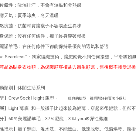
透氣性：吸濕排汗，不會有濕黏和悶熱感
應天氣：夏季涼爽，冬天溫暖
然抗菌：抗菌材質讓襪子不容易產生異味
身保證：沒有任何條件，襪子終身穿破就換
麗諾羊毛：在任何條件下都能保持最優良的透氣和舒適
rue Seamless™：獨家編織技術，讓您察覺不到任何接縫，平滑猶如
商品為貼身衣物類，為保障顧客權益與衛生顧慮，售後概不接受退換
動類別】休閒生活系列
】Crew Sock Height 版型 -
經典的版型，襪桶剛好包覆著小腿肚
】Light 薄底
和一般襪子比起來較為輕薄，穿起來很輕鬆，但卻不
-
分】60％美麗諾羊毛，37％尼龍，3％Lycra®彈性纖維
滌指示】襪子翻面、溫水洗、不能漂白、低速脫乾、低溫烘乾、懸掛