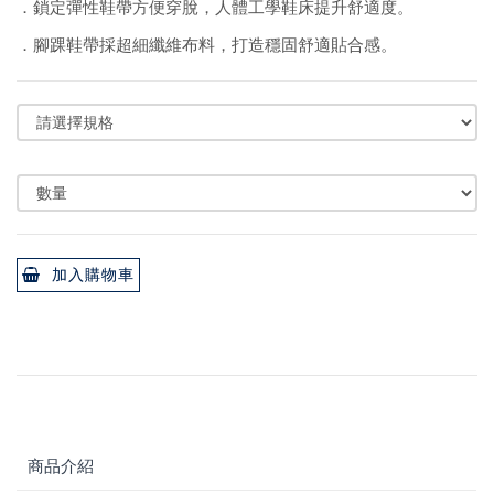
．鎖定彈性鞋帶方便穿脫，人體工學鞋床提升舒適度。
．腳踝鞋帶採超細纖維布料，打造穩固舒適貼合感。
加入購物車
商品介紹