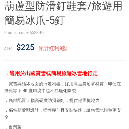
葫蘆型防滑釘鞋套/旅遊用
簡易冰爪-5釘
Product code: AS26043
$225
累計紅利9點
$250
．適用於出國賞雪或簡易旅遊冰雪地行走
．賞雪與結冰地面的行走利器，採用高品質耐寒材質，即便在
攝氏零下 40 度環境中也不易脆化斷裂
．底部配置 5 顆高硬度防滑鋼釘，提供穩固抓地力
．獨特葫蘆型設計，彈性極佳且安裝快速，讓您雪地旅遊更安
全
．台灣製