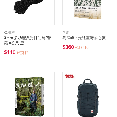
K2 臺灣
岳讀
3mm 多功能反光輔助繩/營
島群峰：走進臺灣的心臟
繩 8公尺 黑
$360
+紅利10
$140
+紅利7