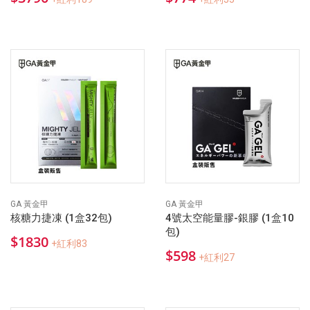
GA 黃金甲
GA 黃金甲
核糖力捷凍 (1盒32包)
4號太空能量膠-銀膠 (1盒10
包)
$1830
+紅利83
$598
+紅利27