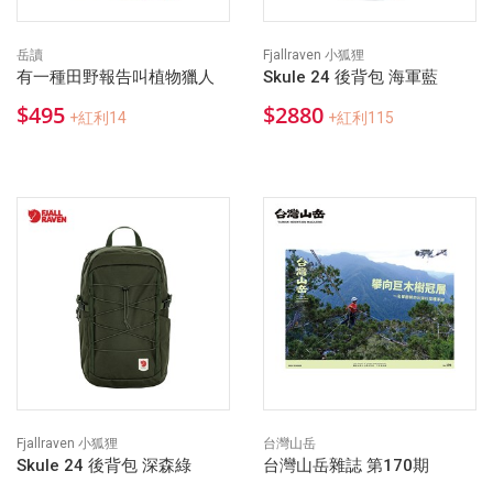
岳讀
Fjallraven 小狐狸
有一種田野報告叫植物獵人
Skule 24 後背包 海軍藍
$495
$2880
+紅利14
+紅利115
Fjallraven 小狐狸
台灣山岳
Skule 24 後背包 深森綠
台灣山岳雜誌 第170期