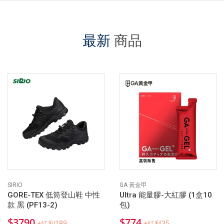
最新
商品
SIRIO
GA 黃金甲
GORE-TEX 低筒登山鞋 中性
Ultra 能量膠-大紅膠 (1盒10
款 黑 (PF13-2)
包)
$3790
$774
+紅利189
+紅利35