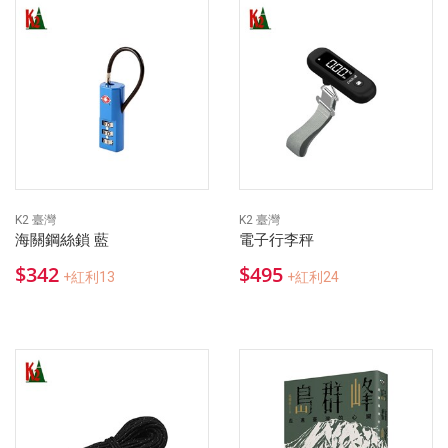
K2 臺灣
K2 臺灣
海關鋼絲鎖 藍
電子行李秤
$342
$495
+紅利13
+紅利24