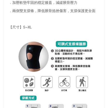
．加壓軟墊牢固的穩定膝蓋，減緩髕骨壓力
．兩側雙支撐條，降低髕骨捻挫傷害，支撐保護更全面
【尺寸】S~XL