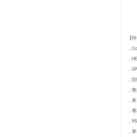
【特
．C
．H
．U
．抗
．無
．來
．專
．9
．單