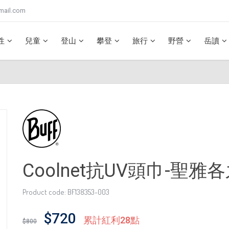
mail.com
性
兒童
登山
攀登
旅行
野營
岳讀
Coolnet抗UV頭巾-聖
Product code: BF138353-003
$720
累計紅利28點
$800