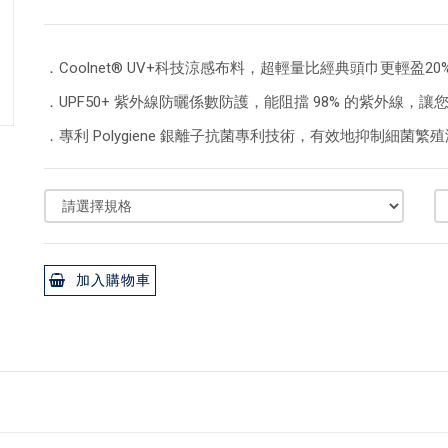
．Coolnet® UV+科技涼感布料，超輕量比經典頭巾更輕盈
．UPF50+ 紫外線防曬係數防護，能阻擋 98% 的紫外線，
．專利 Polygiene 銀離子抗菌專利技術，有效地抑制細菌繁
加入購物車