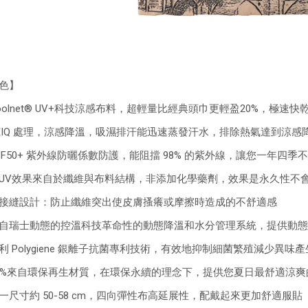
色】
oolnet® UV+科技涼感布料，超輕量比經典頭巾更輕盈20%，極速快
EIQ 處理，涼感降溫，吸濕排汗能迅速蒸發汗水，排除熱氣達到涼感
PF50+ 紫外線防曬係數防護，能阻擋 98% 的紫外線，讓您一年四季
UV效果來自於纖維與布料結構，非添加化學藥劑，效果是永久性不
接縫設計：防止纖維突出使皮膚搔癢或摩擦時造成的不舒適感
自瑞士動態的控溫科技革命性的動態降溫和水分管理系統，提供動態
利 Polygiene 銀離子抗菌專利技術，有效地抑制細菌繁殖減少異味產
5%來自環保再生材質，在環保永續的理念下，提供您夏日最舒適涼爽
一尺寸約 50-58 cm，四向彈性布高延展性，配戴起來更加舒適服貼