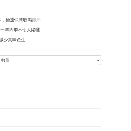
20%，極速快乾吸濕排汗
讓您一年四季不怕太陽曬
殖減少異味產生