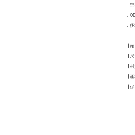
．堅
．OE
．多
【頭
【尺寸
【材
【產
【保