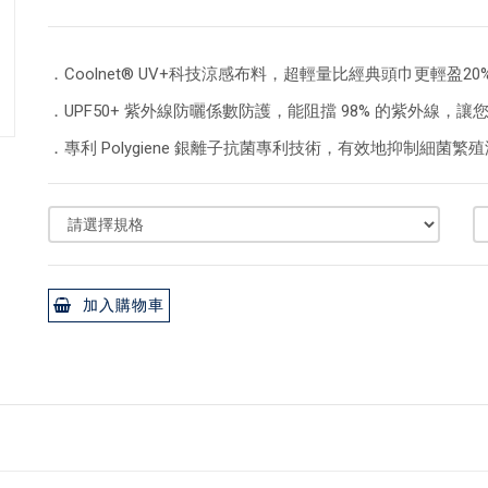
．Coolnet® UV+科技涼感布料，超輕量比經典頭巾更輕盈
．UPF50+ 紫外線防曬係數防護，能阻擋 98% 的紫外線，
．專利 Polygiene 銀離子抗菌專利技術，有效地抑制細菌繁
加入購物車