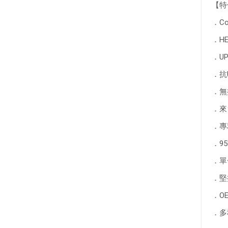
【特
．C
．H
．U
．抗
．無
．來
．專
．9
．單
．堅
．OE
．多