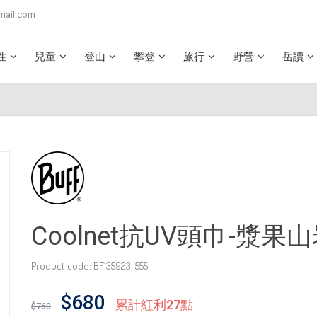
mail.com
性
兒童
登山
攀登
旅行
野營
岳讀
Coolnet抗UV頭巾-漿果
Product code: BF135923-555
$680
累計紅利27點
$760