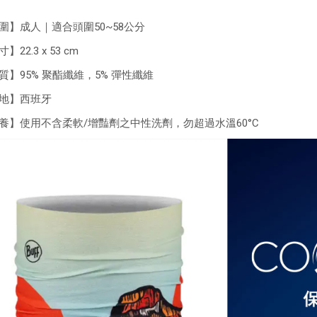
圍】成人｜適合頭圍50~58公分
】22.3 x 53 cm
質】95% 聚酯纖維，5% 彈性纖維
地】西班牙
養】使用不含柔軟/增豔劑之中性洗劑，勿超過水溫60°C