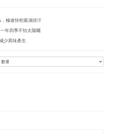
20%，極速快乾吸濕排汗
讓您一年四季不怕太陽曬
殖減少異味產生