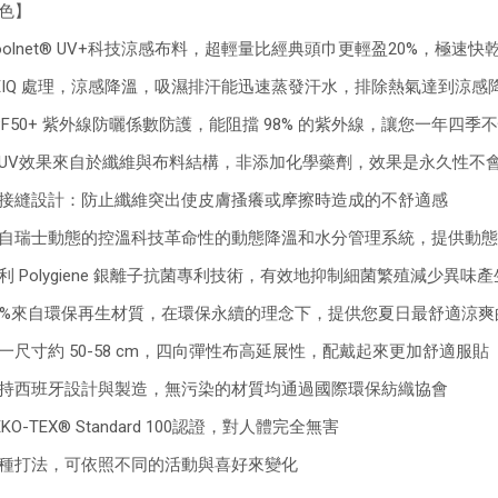
色】
oolnet® UV+科技涼感布料，超輕量比經典頭巾更輕盈20%，極速快
EIQ 處理，涼感降溫，吸濕排汗能迅速蒸發汗水，排除熱氣達到涼感
PF50+ 紫外線防曬係數防護，能阻擋 98% 的紫外線，讓您一年四季
UV效果來自於纖維與布料結構，非添加化學藥劑，效果是永久性不
接縫設計：防止纖維突出使皮膚搔癢或摩擦時造成的不舒適感
自瑞士動態的控溫科技革命性的動態降溫和水分管理系統，提供動態
利 Polygiene 銀離子抗菌專利技術，有效地抑制細菌繁殖減少異味產
5%來自環保再生材質，在環保永續的理念下，提供您夏日最舒適涼爽
一尺寸約 50-58 cm，四向彈性布高延展性，配戴起來更加舒適服貼
持西班牙設計與製造，無污染的材質均通過國際環保紡織協會
KO-TEX® Standard 100認證，對人體完全無害
種打法，可依照不同的活動與喜好來變化