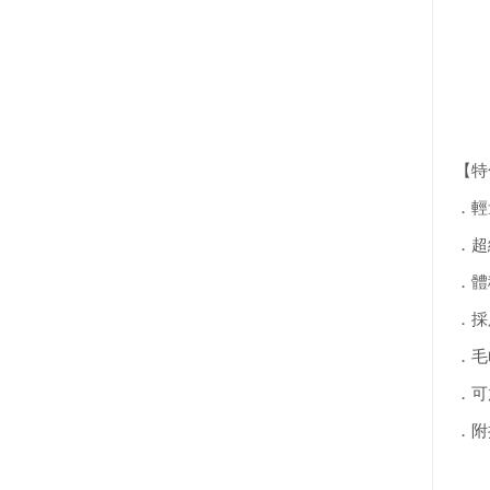
【特
．輕
．超
．體
．採
．毛
．可
．附