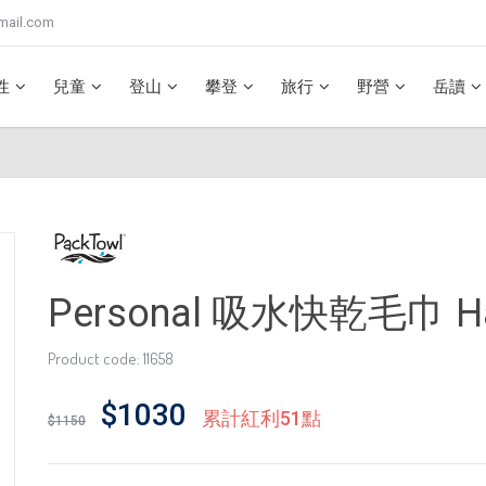
mail.com
性
兒童
登山
攀登
旅行
野營
岳讀
Personal 吸水快乾毛巾 H
Product code: 11658
$1030
累計紅利51點
$1150