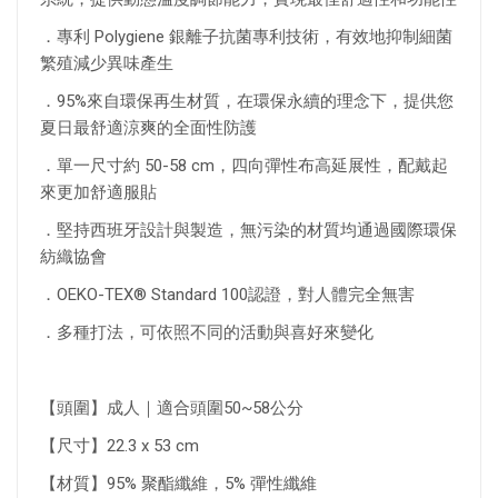
．專利 Polygiene 銀離子抗菌專利技術，有效地抑制細菌
繁殖減少異味產生
．95%來自環保再生材質，在環保永續的理念下，提供您
夏日最舒適涼爽的全面性防護
．單一尺寸約 50-58 cm，四向彈性布高延展性，配戴起
來更加舒適服貼
．堅持西班牙設計與製造，無污染的材質均通過國際環保
紡織協會
．OEKO-TEX® Standard 100認證，對人體完全無害
．多種打法，可依照不同的活動與喜好來變化
【頭圍】成人｜適合頭圍50~58公分
【尺寸】22.3 x 53 cm
【材質】95% 聚酯纖維，5% 彈性纖維