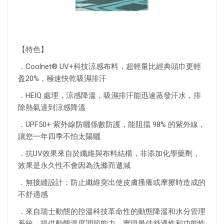
【特色】
．Coolnet® UV+科技涼感布料，超輕量比經典頭巾更輕
盈20%，極速快乾吸濕排汗
．HEIQ 處理，涼感降溫，吸濕排汗能迅速蒸發汗水，排
除熱氣達到涼感降溫
．UPF50+ 紫外線防曬係數防護，能阻擋 98% 的紫外線，
讓您一年四季不怕太陽曬
．抗UV效果來自於纖維與布料結構，非添加化學藥劑，
效果是永久性不會因為洗滌而遞減
．無接縫設計：防止纖維突出使皮膚搔癢或摩擦時造成的
不舒適感
．來自瑞士動態的控溫科技革命性的動態降溫和水分管理
系統，提供動態溫度調節能力，實現最佳舒適性和功能性