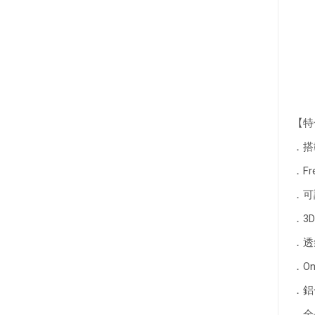
【特
．搭
．F
．可
．3
．透
．O
．鋁
．全