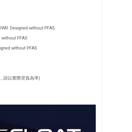
 DWR: Designed without PFAS
 without PFAS
igned without PFAS
僅供參考，請以實際背負為準)