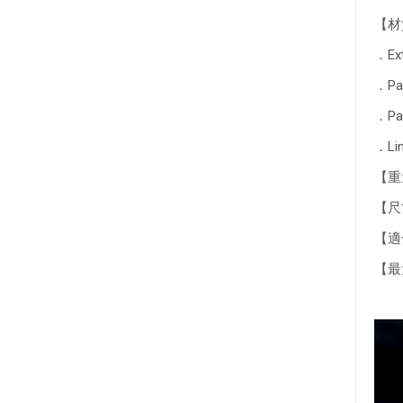
【材
．Ext
．Pac
．Pac
．Lin
【重量
【尺寸
【適合
【最