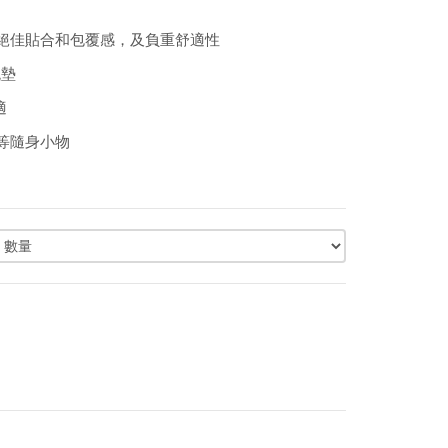
，擁有絕佳貼合和包覆感，及負重舒適性
襯墊
適
眼鏡等隨身小物