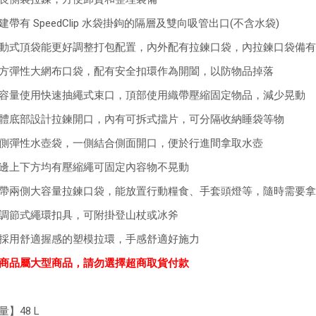
建帶有 SpeedClip 水袋掛鉤的隔層及雙向吸管出口(不含水袋)
動式頂袋能更好調整打包配置，內外配有拉鍊口袋，內拉鍊口袋備有
方彈性大網布口袋，配有安全扣環作為開闔，以防物品掉落
容量使用快速抽繩式束口，頂部使用織帶壓縮固定物品，減少晃動
體底部設計拉鍊開口，內有可拆式擋片，可分隔收納睡袋等物
側彈性水壺袋，一側結合側面開口，便於行進間拿取水壺
邊上下方均有壓縮繩可固定內容物不晃動
帶兩側大容量拉鍊口袋，能放置行動糧食、手套頭燈等，隨時需要拿
調節式繩環扣具，可附掛登山杖或冰斧
採用舒適握感的塑模拉環，手感舒適好施力
商品屬大型商品，請勿選擇超商取貨付款
量】48 L