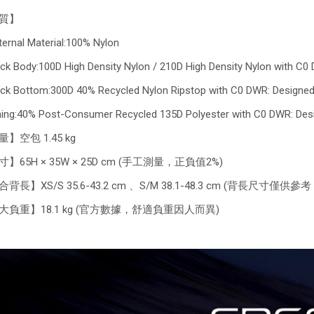
質】
ernal Material:100% Nylon
k Body:100D High Density Nylon / 210D High Density Nylon with C0
k Bottom:300D 40% Recycled Nylon Ripstop with C0 DWR: Designed
ing:40% Post-Consumer Recycled 135D Polyester with C0 DWR: Des
】空包 1.45 kg
】65H × 35W × 25D cm (手工測量，正負值2%)
背長】XS/S 35.6-43.2 cm 、S/M 38.1-48.3 cm (背長尺寸
大負重】18.1 kg (官方數據，舒適負重因人而異)