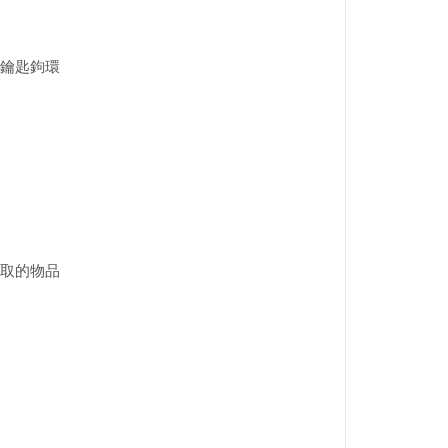
鑰匙鉤環
取的物品