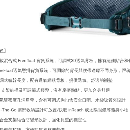
色】
載混合式 Freefloat 背負系統，可調式3D透氣背板，擁有絕佳貼
reeFloat透氣懸掛背負系統，可調節的背長與腰帶適應不同身形，
調式軀幹長度，配有透氣網狀背板，提供透氣、舒適的襯墊
D 支架結構及可調節式腰帶，沒有摩擦熱點，更加合身舒適
氣雙密度孔洞肩帶，含有可調式胸扣含安全口哨、水袋吸管夾設計
n-The-Go 肩部收納設計可放置/快取 inReach 或太陽眼鏡等隨身小物
合金支架結合防變形設計，強化負重的穩定性
長側裝拉鍊，方便卸貨和整理裝備