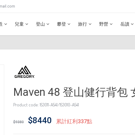
mail.com
性
兒童
登山
攀登
旅行
野營
岳讀
Maven 48 登山健行背包 
Product code: 153011-A541/153010-A541
$8440
累計紅利337點
$9380