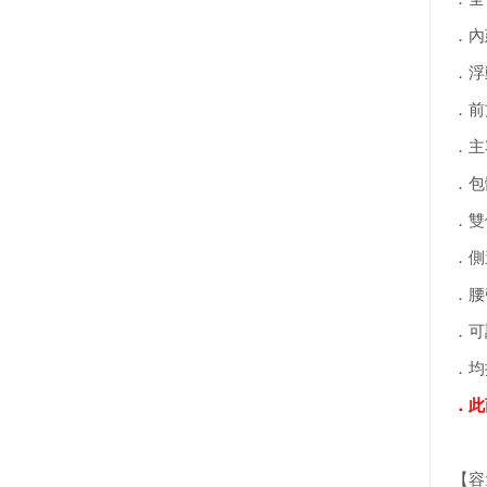
．內
．浮
．前
．主
．包
．雙
．側
．腰
．可
．均
．此
【容