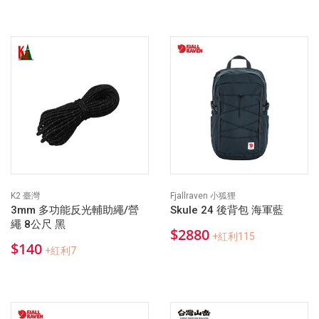
K2 臺灣
Fjallraven 小狐狸
3mm 多功能反光輔助繩/營
Skule 24 後背包 海軍藍
繩 8公尺 黑
$2880
+紅利115
$140
+紅利7