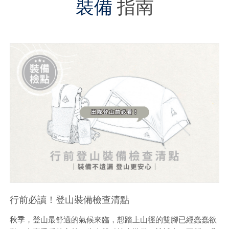
裝備
指南
行前必讀！登山裝備檢查清點
秋季，登山最舒適的氣候來臨，想踏上山徑的雙腳已經蠢蠢欲