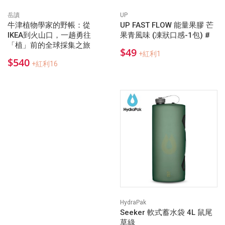
岳讀
UP
牛津植物學家的野帳：從
UP FAST FLOW 能量果膠 芒
IKEA到火山口，一趟勇往
果青風味 (凍狀口感-1包) #
「植」前的全球採集之旅
$49
+紅利1
$540
+紅利16
HydraPak
Seeker 軟式蓄水袋 4L 鼠尾
草綠