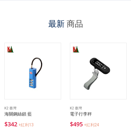
最新
商品
K2 臺灣
K2 臺灣
海關鋼絲鎖 藍
電子行李秤
$342
$495
+紅利13
+紅利24