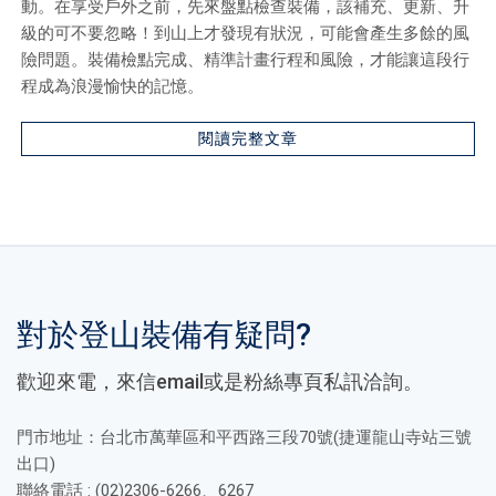
動。在享受戶外之前，先來盤點檢查裝備，該補充、更新、升
級的可不要忽略！到山上才發現有狀況，可能會產生多餘的風
險問題。裝備檢點完成、精準計畫行程和風險，才能讓這段行
程成為浪漫愉快的記憶。
閱讀完整文章
對於登山裝備有疑問?
歡迎來電，來信email或是粉絲專頁私訊洽詢。
門市地址：台北市萬華區和平西路三段70號(捷運龍山寺站三號
出口)
聯絡電話 : (02)2306-6266、6267