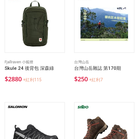
Fjallraven 小狐狸
台灣山岳
Skule 24 後背包 深森綠
台灣山岳雜誌 第170期
$2880
$250
+紅利115
+紅利7