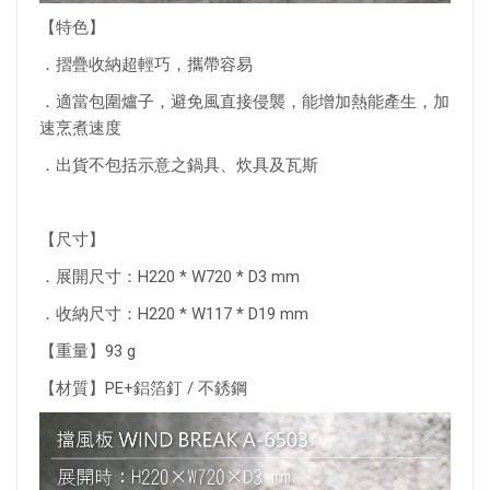
【特色】
．摺疊收納超輕巧，攜帶容易
．適當包圍爐子，避免風直接侵襲，能增加熱能產生，加
速烹煮速度
．出貨不包括示意之鍋具、炊具及瓦斯
【尺寸】
．展開尺寸：H220 * W720 * D3 mm
．收納尺寸：H220 * W117 * D19 mm
【重量】93 g
【材質】PE+鋁箔釘 / 不銹鋼