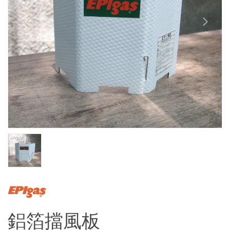
鋁箔擋風板