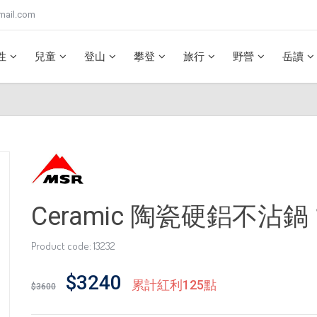
mail.com
性
兒童
登山
攀登
旅行
野營
岳讀
Ceramic 陶瓷硬鋁不沾鍋 1.
Product code: 13232
$3240
累計紅利125點
$3600