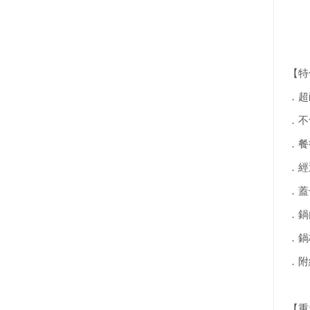
【特
．超
．不
．餐
．經
．蓋
．鍋
．鍋
．附
【重