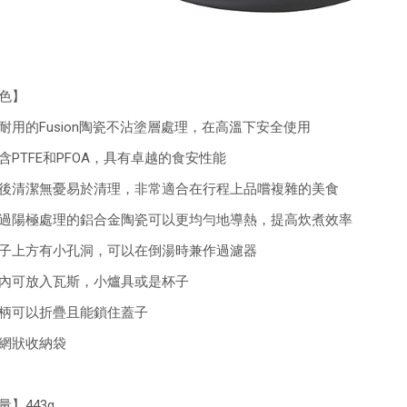
色】
耐用的Fusion陶瓷不沾塗層處理，在高溫下安全使用
含PTFE和PFOA，具有卓越的食安性能
後清潔無憂易於清理，非常適合在行程上品嚐複雜的美食
過陽極處理的鋁合金陶瓷可以更均勻地導熱，提高炊煮效率
子上方有小孔洞，可以在倒湯時兼作過濾器
內可放入瓦斯，小爐具或是杯子
柄可以折疊且能鎖住蓋子
網狀收納袋
量】443g