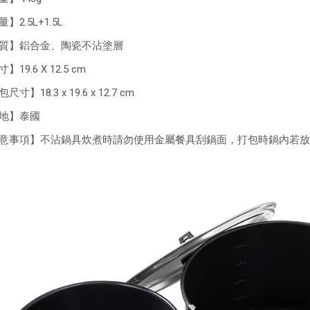
】2.5L+1.5L
質】鋁合金、陶瓷不沾塗層
】19.6 X 12.5 cm
尺寸】18.3 x 19.6 x 12.7 cm
地】泰國
意事項】不沾鍋具炊煮時請勿使用金屬餐具刮鍋面，打包時鍋內若放