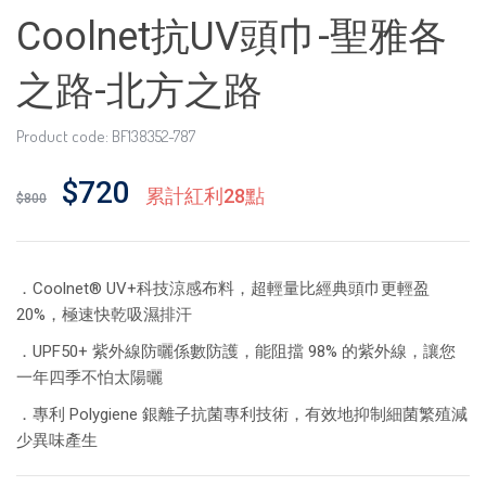
Coolnet抗UV頭巾-聖雅各
之路-北方之路
Product code: BF138352-787
$720
累計紅利28點
$800
．Coolnet® UV+科技涼感布料，超輕量比經典頭巾更輕盈
20%，極速快乾吸濕排汗
．UPF50+ 紫外線防曬係數防護，能阻擋 98% 的紫外線，讓您
一年四季不怕太陽曬
．專利 Polygiene 銀離子抗菌專利技術，有效地抑制細菌繁殖減
少異味產生