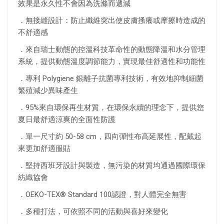
效果是永久性不會因為洗滌而遞減
．無接縫設計：防止纖維突出使皮膚搔癢或摩擦時造成的
不舒適感
．來自瑞士動態的控溫科技革命性的動態降溫和水分管理
系統，提供動態溫度調節能力，實現最佳舒適性和功能性
．專利 Polygiene 銀離子抗菌專利技術，有效地抑制細菌
繁殖減少異味產生
．95%來自環保再生材質，在環保永續的理念下，提供您
夏日最舒適涼爽的全面性防護
．單一尺寸約 50-58 cm，四向彈性布高延展性，配戴起
來更加舒適服貼
．堅持西班牙設計與製造，無污染的材質均通過國際環保
紡織協會
．OEKO-TEX® Standard 100認證，對人體完全無害
．多種打法，可依照不同的活動與喜好來變化