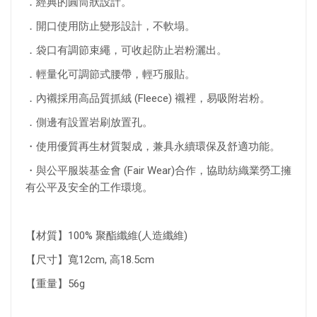
．經典的圓筒狀設計。
．開口使用防止變形設計，不軟塌。
．袋口有調節束繩，可收起防止岩粉灑出。
．輕量化可調節式腰帶，輕巧服貼。
．內襯採用高品質抓絨 (Fleece) 襯裡，易吸附岩粉。
．側邊有設置岩刷放置孔。
・使用優質再生材質製成，兼具永續環保及舒適功能。
・與公平服裝基金會 (Fair Wear)合作，協助紡織業勞工擁
有公平及安全的工作環境。
【材質】100% 聚酯纖維(人造纖維)
【尺寸】寬12cm, 高18.5cm
【重量】56g