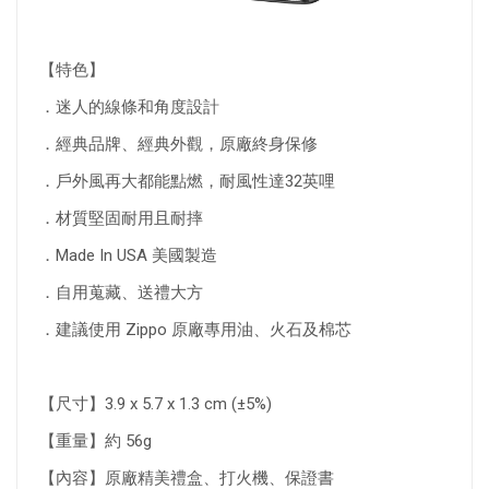
【特色】
．迷人的線條和角度設計
．經典品牌、經典外觀，原廠終身保修
．戶外風再大都能點燃，耐風性達32英哩
．材質堅固耐用且耐摔
．Made In USA 美國製造
．自用蒐藏、送禮大方
．建議使用 Zippo 原廠專用油、火石及棉芯
【尺寸】3.9 x 5.7 x 1.3 cm (±5%)
【重量】約 56g
【內容】原廠精美禮盒、打火機、保證書