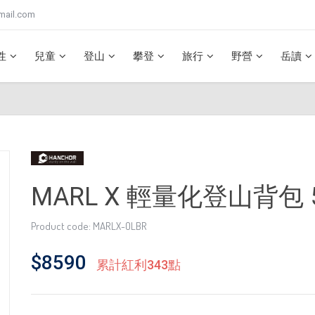
mail.com
性
兒童
登山
攀登
旅行
野營
岳讀
MARL X 輕量化登山背包 5
Product code: MARLX-OLBR
$8590
累計紅利343點