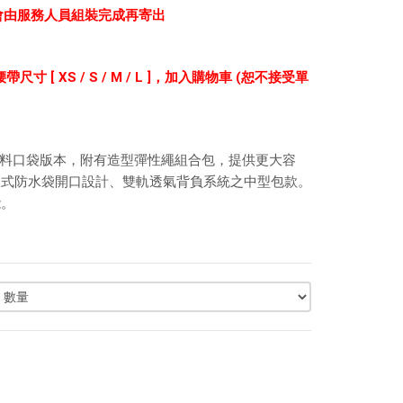
前會由服務人員組裝完成再寄出
 XS / S / M / L ]，
加入購物車 (恕不接受單
PAC 布料口袋版本，附有造型彈性繩組合包，提供更大容
收式防水袋開口設計、雙軌透氣背負系統之中型包款。
能。