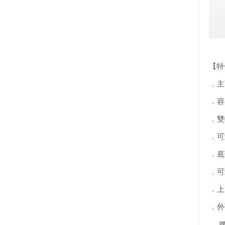
【特
．
主
．
容
．
雙
．
可
．
底
．
可
．
上
．
外
．
腰