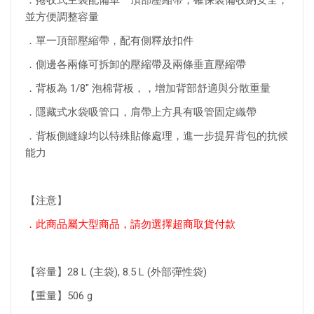
．捲收式主袋配備單一頂部壓縮帶，確保裝備收納安全，
並方便調整容量
．單一頂部壓縮帶，配有側釋放扣件
．側邊各兩條可拆卸的壓縮帶及兩條垂直壓縮帶
．背板為 1/8" 泡棉背板，，增加背部舒適與分散重量
．隱藏式水袋吸管口，肩帶上方具有吸管固定織帶
．背板側縫線均以特殊貼條處理，進一步提昇背包的抗候
能力
【注意】
．此商品屬大型商品，請勿選擇超商取貨付款
【容量】28 L (主袋), 8.5 L (外部彈性袋)
【重量】506 g