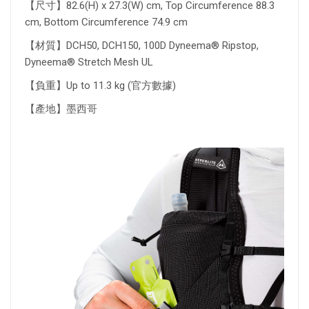
【尺寸】82.6(H) x 27.3(W) cm, Top Circumference 88.3
cm, Bottom Circumference 74.9 cm
【材質】DCH50, DCH150, 100D Dyneema® Ripstop,
Dyneema® Stretch Mesh UL
【負重】Up to 11.3 kg (官方數據)
【產地】墨西哥