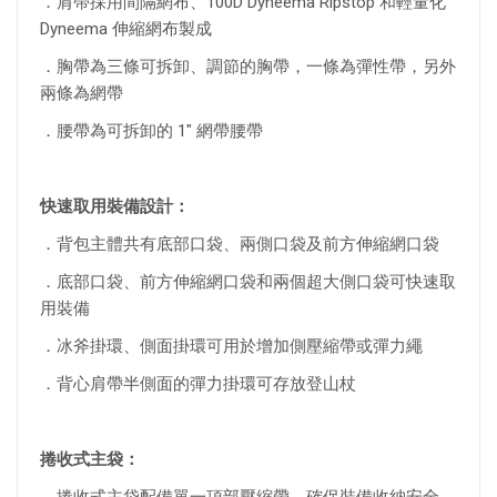
．肩帶採用間隔網布、100D Dyneema Ripstop 和輕量化
Dyneema 伸縮網布製成
．胸帶為三條可拆卸、調節的胸帶，一條為彈性帶，另外
兩條為網帶
．腰帶為可拆卸的 1" 網帶腰帶
快速取用裝備設計：
．背包主體共有底部口袋、兩側口袋及前方伸縮網口袋
．底部口袋、前方伸縮網口袋和兩個超大側口袋可快速取
用裝備
．冰斧掛環、側面掛環可用於增加側壓縮帶或彈力繩
．背心肩帶半側面的彈力掛環可存放登山杖
捲收式主袋：