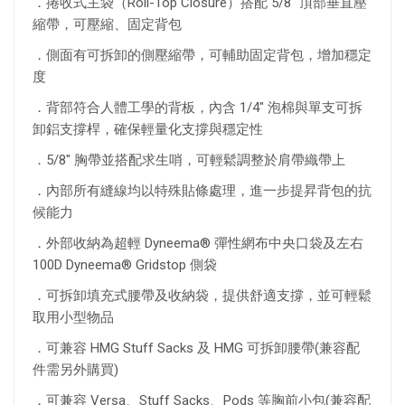
．捲收式主袋（Roll-Top Closure）搭配 5/8" 頂部垂直壓
縮帶，可壓縮、固定背包
．側面有可拆卸的側壓縮帶，可輔助固定背包，增加穩定
度
．背部符合人體工學的背板，內含 1/4" 泡棉與單支可拆
卸鋁支撐桿，確保輕量化支撐與穩定性
．5/8" 胸帶並搭配求生哨，可輕鬆調整於肩帶織帶上
．內部所有縫線均以特殊貼條處理，進一步提昇背包的抗
候能力
．外部收納為超輕 Dyneema® 彈性網布中央口袋及左右
100D Dyneema® Gridstop 側袋
．可拆卸填充式腰帶及收納袋，提供舒適支撐，並可輕鬆
取用小型物品
．可兼容 HMG Stuff Sacks 及 HMG 可拆卸腰帶(兼容配
件需另外購買)
．可兼容 Versa、Stuff Sacks、Pods 等胸前小包(兼容配