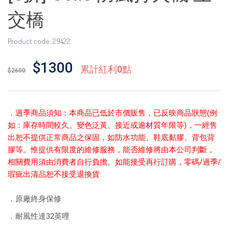
交橋
Product code: 29422
$1300
累計紅利0點
$2600
．
過季商品須知：本商品已低於市價販售，已反映商品狀態(例
如：庫存時間較久、變色泛黃、接近或逾材質年限等)，一經售
出恕不提供正常商品之保固，如防水功能、鞋底黏膠、背包背
膠等。惟提供有限度的維修服務，能否維修將由本公司判斷，
相關費用須由消費者自行負擔。如能接受再行訂購，零碼/過季/
瑕疵出清品恕不接受退換貨
．原廠終身保修
．耐風性達32英哩