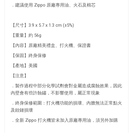
．建議使用 Zippo 原廠專用油、火石及棉芯
【尺寸】3.9 x 5.7 x 1.3 cm (±5%)
【重量】約 56g
【內容】原廠精美禮盒、打火機、保證書
【保固】終身保修
【產地】美國
【注意】
．製作過程中部分化學試劑會對金屬造成腐蝕效果，因此
內壁會有些許蝕鏽，不影響使用，屬正常現象
．終身保修範圍：打火機功能的損壞、內膽無法正常點火
及鉸鏈損壞
．全新 Zippo 打火機皆未加入原廠專用油，須另外加購