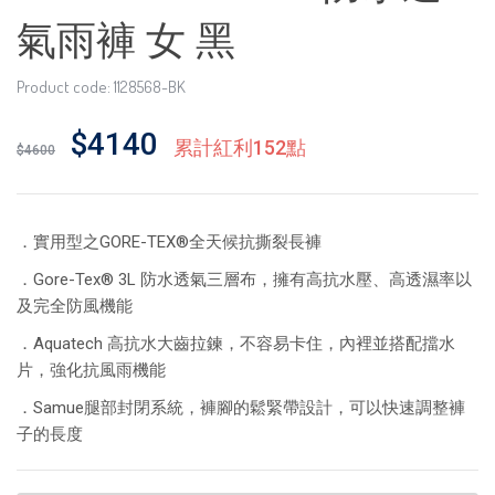
氣雨褲 女 黑
Product code: 1128568-BK
$4140
累計紅利152點
$4600
．實用型之GORE-TEX®全天候抗撕裂長褲
．Gore-Tex® 3L 防水透氣三層布，擁有高抗水壓、高透濕率以
及完全防風機能
．Aquatech 高抗水大齒拉鍊，不容易卡住，內裡並搭配擋水
片，強化抗風雨機能
．Samue腿部封閉系統，褲腳的鬆緊帶設計，可以快速調整褲
子的長度