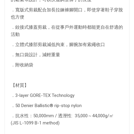
．寬版式剪裁配合加長拉鍊褲腳開口，即使穿著鞋子穿脫
也方便
．鉸接式膝蓋剪裁，在從事戶外運動時都能更自在舒適的
活動
．立體式膝部剪裁減低拘束，腳腕加有索繩收口
．無口袋設計，減輕重量
．附收納袋
【材質】
．3-layer GORE-TEX Technology
．50 Denier Ballistic® rip-stop nylon
．抗水性：50,000mm / 透溼性: 35,000～44,000g/㎡
(JIS L-1099 B-1 method)