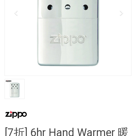
[7折] 6hr Hand Warmer 暖