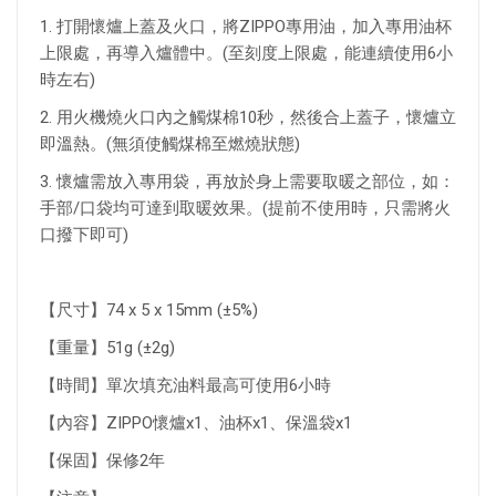
1. 打開懷爐上蓋及火口，將ZIPPO專用油，加入專用油杯
上限處，再導入爐體中。(至刻度上限處，能連續使用6小
時左右)
2. 用火機燒火口內之觸煤棉10秒，然後合上蓋子，懷爐立
即溫熱。(無須使觸煤棉至燃燒狀態)
3. 懷爐需放入專用袋，再放於身上需要取暖之部位，如：
手部/口袋均可達到取暖效果。(提前不使用時，只需將火
口撥下即可)
【尺寸】74 x 5 x 15mm (±5%)
【重量】51g (±2g)
【時間】單次填充油料最高可使用6小時
【內容】ZIPPO懷爐x1、油杯x1、保溫袋x1
【保固】保修2年