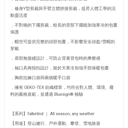
．修身Y型剪裁與手臂立體拼接剪裁，提昇人體工學的活
動靈活度
．不對稱的下擺剪裁，較長的背部下擺能加強寒冷的包覆
保護
．帽兜可提供完整的頭部包覆，不影響安全頭盔/雪帽的
穿戴
．肩部無接縫設計，可防止背著背包時的摩擦感
．袖口具拇指扣設計，能於天寒冷加強手部保暖包覆
．胸前拉鍊口袋與兩個暖手口袋
．擁有 OEKO-TEX 紡織標章，均符合對人體、環境、廢
料的嚴格規範，並通過 Bluesign® 檢驗
【系列】falketind ｜ All season, any weather
【用途】登山健行、戶外運動、攀登、雪地旅遊