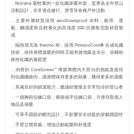
．Norrøna 最輕量的一款化纖保暖外套，是專為全年登山
活動設計，非常適合健行、滑雪等各種戶外活動
．主要外層材質採用 aeroDownproof 布料，耐用、透
氣、觸感柔軟且輕量化的高強度 20D 抗撕裂尼龍材質製
成
．隔熱填充為 thermo 40，採用 PinnecoCore® 合成化纖
技術，保持身體溫暖的同時又能有效地吸走水分、並輔助
維持化纖的蓬鬆度
．內裡的 CoreScreen™ 薄膜將體內大部分的熱能直接排
到化纖纖維內，讓身體保持更多的熱量，獲得更多的溫暖
．具備良好的鎖溫能力，建議給慢慢走非常怕冷的登山者
．一個胸前拉鍊口袋，兩個插手拉鍊口袋，方便存取個人
物品及保暖
．可單手調節的帽兜設計，不影響安全頭盔的穿戴穩固性
．手臂立體剪裁，增強活動範圍和舒適度