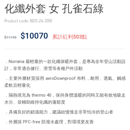
化纖外套 女 孔雀石綠
Product code: 1820-24-3010
$10070
累計紅利503點
$11190
．Norrøna 最輕量的一款化纖保暖外套，是專為全年登山活動設
計，非常適合健行、滑雪等各種戶外活動
．主要外層材質採用 aeroDownproof 布料，耐用、透氣、觸感
柔軟且輕量化
．隔熱填充為 thermo 40，保持身體溫暖的同時又能有效地吸走
水分、並輔助維持化纖的蓬鬆度
．具備良好的鎖溫能力，建議給慢慢走非常怕冷的登山者
．外層採 PFC-free 防潑水處理，對環境更友善