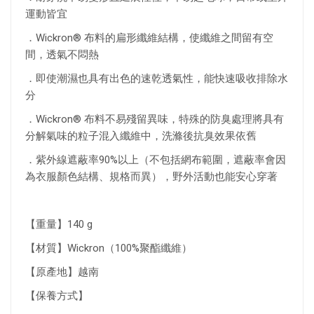
運動皆宜
．Wickron® 布料的扁形纖維結構，使纖維之間留有空
間，透氣不悶熱
．即使潮濕也具有出色的速乾透氣性，能快速吸收排除水
分
．Wickron® 布料不易殘留異味，特殊的防臭處理將具有
分解氣味的粒子混入纖維中，洗滌後抗臭效果依舊
．紫外線遮蔽率90%以上（不包括網布範圍，遮蔽率會因
為衣服顏色結構、規格而異），野外活動也能安心穿著
【重量】140 g
【材質】Wickron（100%聚酯纖維）
【原產地】越南
【保養方式】