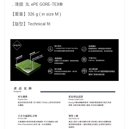
．薄膜: 3L ePE GORE-TEX®
【重量】326 g ( in size M )
【版型】Technical fit