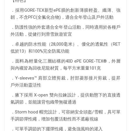
【特色】
．採用GORE‑TEX新型ePE膜的創新薄膜輕盈、纖薄、強
韌，不含PFC(全氟化合物)，適合全年登山及戶外活動
．防護性強的外套適合全年登山活動，同時適用於各種戶
外活動，從健行到滑雪旅遊皆宜
．卓越的防水性能（28,000毫米）、優化的透氣性（RET
低於13）和100%完全防風功能
．面料為輕量化三層結構的40D ePE GORE-TEX®，外層
與內襯皆為回收尼龍材質，每平方米重量101克
．Y-sleeves™ 肩部立體剪裁，肘部菱形接片剪裁，提昇
戶外活動靈活性
．腋下採用 X-open 雙向拉鍊設計，提供動態下的直接透
氣調節，並能讓背包織帶無礙通過
．Storm hood 帽兜設計，可容納安全頭盔/雪帽，具可單
手調節彈性繩，增加包覆活動性而不遮蔽視線
．可單手調節的下擺彈性繩，避免強風時的灌入