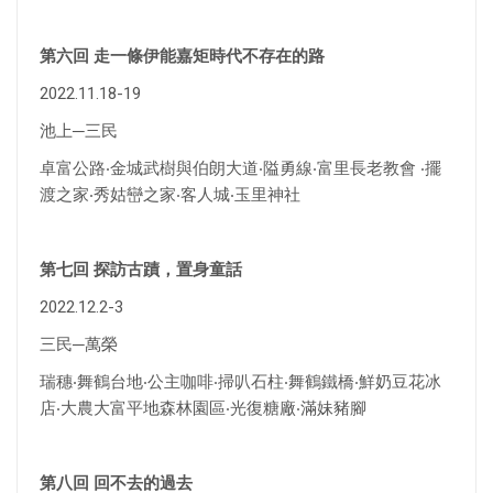
第六回 走一條伊能嘉矩時代不存在的路
2022.11.18-19
池上─三民
卓富公路‧金城武樹與伯朗大道‧隘勇線‧富里長老教會 ‧擺
渡之家‧秀姑巒之家‧客人城‧玉里神社
第七回 探訪古蹟，置身童話
2022.12.2-3
三民─萬榮
瑞穗‧舞鶴台地‧公主咖啡‧掃叭石柱‧舞鶴鐵橋‧鮮奶豆花冰
店‧大農大富平地森林園區‧光復糖廠‧滿妹豬腳
第八回 回不去的過去