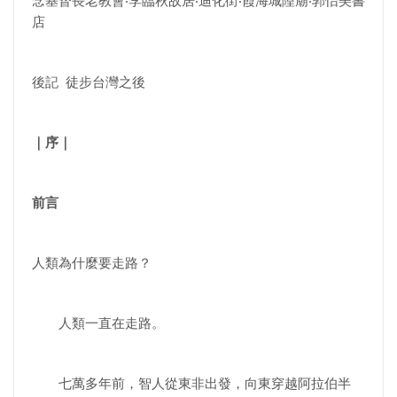
念基督長老教會‧李臨秋故居‧迪化街‧霞海城隍廟‧郭怡美書
店
後記 徒步台灣之後
｜序｜
前言
人類為什麼要走路？
人類一直在走路。
七萬多年前，智人從東非出發，向東穿越阿拉伯半