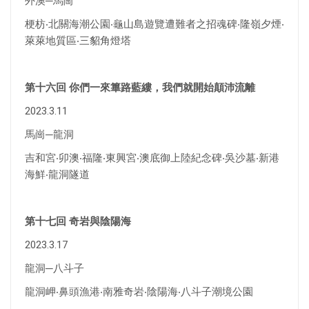
外澳─馬崗
梗枋‧北關海潮公園‧龜山島遊覽遭難者之招魂碑‧隆嶺夕煙‧
萊萊地質區‧三貂角燈塔
第十六回 你們一來篳路藍縷，我們就開始顛沛流離
2023.3.11
馬崗─龍洞
吉和宮‧卯澳‧福隆‧東興宮‧澳底御上陸紀念碑‧吳沙墓‧新港
海鮮‧龍洞隧道
第十七回 奇岩與陰陽海
2023.3.17
龍洞─八斗子
龍洞岬‧鼻頭漁港‧南雅奇岩‧陰陽海‧八斗子潮境公園