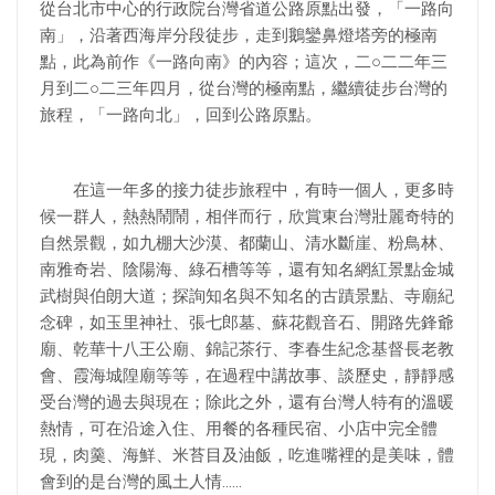
從台北市中心的行政院台灣省道公路原點出發，「一路向
南」，沿著西海岸分段徒步，走到鵝鑾鼻燈塔旁的極南
點，此為前作《一路向南》的內容；這次，二○二二年三
月到二○二三年四月，從台灣的極南點，繼續徒步台灣的
旅程，「一路向北」，回到公路原點。
在這一年多的接力徒步旅程中，有時一個人，更多時
候一群人，熱熱鬧鬧，相伴而行，欣賞東台灣壯麗奇特的
自然景觀，如九棚大沙漠、都蘭山、清水斷崖、粉鳥林、
南雅奇岩、陰陽海、綠石槽等等，還有知名網紅景點金城
武樹與伯朗大道；探詢知名與不知名的古蹟景點、寺廟紀
念碑，如玉里神社、張七郎墓、蘇花觀音石、開路先鋒爺
廟、乾華十八王公廟、錦記茶行、李春生紀念基督長老教
會、霞海城隍廟等等，在過程中講故事、談歷史，靜靜感
受台灣的過去與現在；除此之外，還有台灣人特有的溫暖
熱情，可在沿途入住、用餐的各種民宿、小店中完全體
現，肉羹、海鮮、米苔目及油飯，吃進嘴裡的是美味，體
會到的是台灣的風土人情……