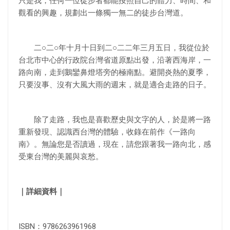
只是我，任何一位徒步者都能按照自己的體力、時間、和
觀看的興趣，規劃出一條獨一無二的徒步台灣道。
二○二○年十月十日到二○二二年三月五日，我從位於
台北市中心的行政院台灣省道原點出發，沿著西海岸，一
路向南，走到鵝鑾鼻燈塔旁的極南點。避開炎熱的夏季，
只要沒事、沒有大風大雨的週末，就是適合走路的日子。
除了走路，我也是喜歡歷史與文字的人，於是將一路
重新發現、認識西台灣的體驗，收錄在前作《一路向
南》。無論您是否讀過，現在，請您跟著我一路向北，感
受東台灣的美麗與哀愁。
｜詳細資料｜
ISBN：9786263961968