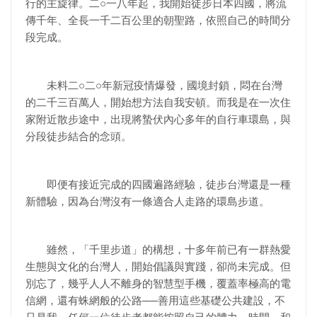
行的主旋律。二○一八年起，我開始徒步日本四國，將流
傳千年、全長一千二百公里的朝聖路，依照自己的時間分
段完成。
未料二○二○年新冠疫情爆發，國境封鎖，悶在台灣
的二千三百萬人，開始想方法自我安頓。而我是在一次住
家附近散步途中，出現將蟄伏內心多年的自行車環島，與
分段徒步結合的念頭。
即便有接近完成的四國遍路經驗，徒步台灣還是一種
新體驗，因為台灣沒有一條適合人走路的環島步道。
雖然，「千里步道」的構想，十多年前已有一群熱愛
生態與文化的台灣人，開始倡議與實踐，卻尚未完成。但
別忘了，幾乎人人不離身的智慧型手機，覆蓋率極高的電
信網，還有蛛網般的公路──善用這些基礎公共建設，不