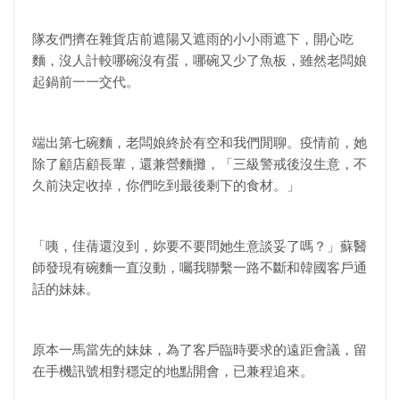
隊友們擠在雜貨店前遮陽又遮雨的小小雨遮下，開心吃
麵，沒人計較哪碗沒有蛋，哪碗又少了魚板，雖然老闆娘
起鍋前一一交代。
端出第七碗麵，老闆娘終於有空和我們閒聊。疫情前，她
除了顧店顧長輩，還兼營麵攤，「三級警戒後沒生意，不
久前決定收掉，你們吃到最後剩下的食材。」
「咦，佳蒨還沒到，妳要不要問她生意談妥了嗎？」蘇醫
師發現有碗麵一直沒動，囑我聯繫一路不斷和韓國客戶通
話的妹妹。
原本一馬當先的妹妹，為了客戶臨時要求的遠距會議，留
在手機訊號相對穩定的地點開會，已兼程追來。