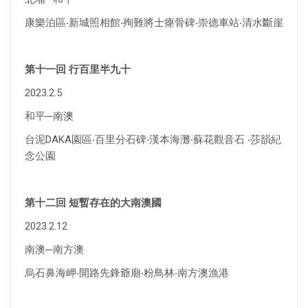
康樂泊區‧新城照相館‧殉難將士瘞骨碑‧崇德車站‧清水斷崖
第十一回 行百里半九十
2023.2.5
和平─南澳
台泥DAKA園區‧百里分石碑‧漢本海灘‧蘇花觀音石 ‧莎韻紀
念公園
第十二回 短暫存在的大南澳國
2023.2.12
南澳─南方澳
烏石鼻海岬‧開路先鋒爺廟‧粉鳥林‧南方澳漁港