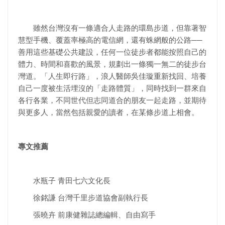
雖然台灣沒有一條適合人走路的環島步道，但靠著智
慧型手機、覆蓋率極高的電信網，還有蛛網般的公路──
善用這些基礎公共建設，任何一位徒步者都能按照自己的
體力、時間和喜歡的風景，規劃出一條獨一無二的徒步台
灣道。「人生即行路」，浪人醫師吳佳璇重新找回、培養
自己一度被生活埋沒的「走路體質」，同時找到一群來自
各行各業，不同世代但志同道合的朋友一起走路，並期待
與更多人，當然包括親愛的讀者，在某條步道上相會。
專文推薦
水瓶子 青田七六文化長
徐銘謙 台灣千里步道協會副執行長
張曉卉 前康健雜誌總編輯、自由寫手