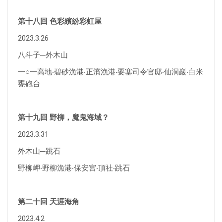
第十八回 色彩繽紛彩虹屋
2023.3.26
八斗子─外木山
一○一高地‧碧砂漁港‧正濱漁港‧要塞司令官邸‧仙洞巖‧白米
甕砲台
第十九回 野柳，魔鬼海域？
2023.3.31
外木山─跳石
野柳岬‧野柳漁港‧保安宮‧頂社‧跳石
第二十回 天涯海角
2023.4.2