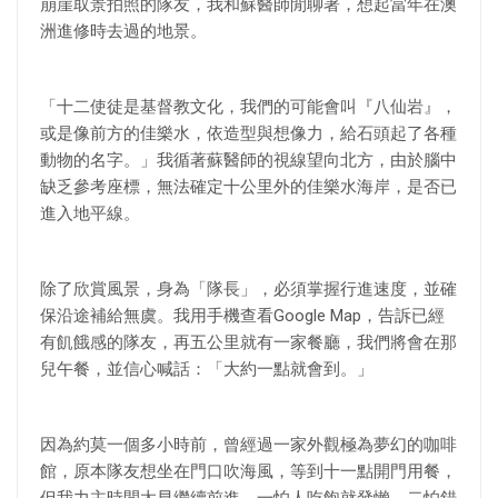
崩崖取景拍照的隊友，我和蘇醫師閒聊著，想起當年在澳
洲進修時去過的地景。
「十二使徒是基督教文化，我們的可能會叫『八仙岩』，
或是像前方的佳樂水，依造型與想像力，給石頭起了各種
動物的名字。」我循著蘇醫師的視線望向北方，由於腦中
缺乏參考座標，無法確定十公里外的佳樂水海岸，是否已
進入地平線。
除了欣賞風景，身為「隊長」，必須掌握行進速度，並確
保沿途補給無虞。我用手機查看Google Map，告訴已經
有飢餓感的隊友，再五公里就有一家餐廳，我們將會在那
兒午餐，並信心喊話：「大約一點就會到。」
因為約莫一個多小時前，曾經過一家外觀極為夢幻的咖啡
館，原本隊友想坐在門口吹海風，等到十一點開門用餐，