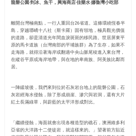
龍磐公園‧剉冰、魚干，興海商店‧佳樂水‧娜魯灣小吃部
離開台灣極南點，一行人重回台26省道。這條環繞恆春半
島，穿越瑯嶠十八社（斯卡羅）固有領地，極具觀光價值
的道路，卻是清道光年間血淚斑斑的移民路。世居屏東平
原的馬卡道族（台灣南部的平埔族群）為了生存，如果不
走海路，就得沿著海岸或翻過中央山脈尾稜進入東台灣，
在縱谷平原或海岸地帶，與在地的卑南族、阿美族比鄰而
居。
一陣緩坡後，我們來到位於石灰岩台地上的龍磐公園，石
灰岩經海水侵蝕，除了形成崩崖、滲穴與岩洞，還有大片
紅土長滿綠草，與蔚藍的太平洋形成對比。
「繼續侵蝕，海面就會出現各種造型的礁石，澳洲維多利
亞省的大洋路十二使徒岩，就這樣來的。」望著前方貼近