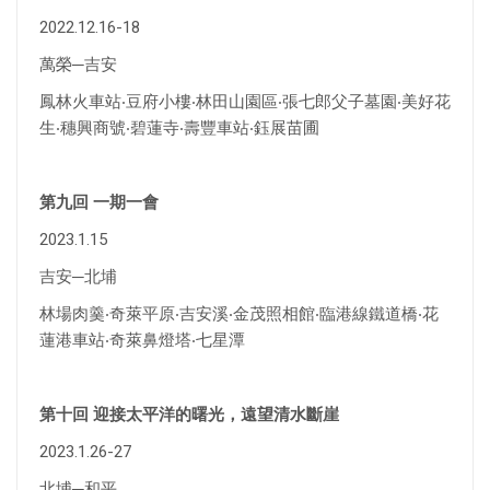
2022.12.16-18
萬榮─吉安
鳳林火車站‧豆府小樓‧林田山園區‧張七郎父子墓園‧美好花
生‧穗興商號‧碧蓮寺‧壽豐車站‧鈺展苗圃
第九回 一期一會
2023.1.15
吉安─北埔
林場肉羹‧奇萊平原‧吉安溪‧金茂照相館‧臨港線鐵道橋‧花
蓮港車站‧奇萊鼻燈塔‧七星潭
第十回 迎接太平洋的曙光，遠望清水斷崖
2023.1.26-27
北埔─和平