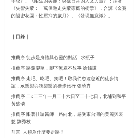
學校》、《陌生的美麗：突破日常的人文力量》；譯著
《失智失蹤：一萬個遊走失蹤家庭的衝擊》，合譯《金賽
的祕密花園：性壓抑的歲月》、《發現無意識》。
｜目錄｜
推薦序 徒步是身體與心靈的對話 水瓶子
推薦序 路隨腳至，腳下無處不故事 徐銘謙
推薦序 走吧、吃吧、笑吧！敬我們忽遠忽近的徒步情
誼，眾樂樂與獨樂樂的徒步旅行 張曉卉
推薦序 二○二三年一月二十六日至二十七日，北埔到和平
黃盛璘
推薦序 跟著佳璇醫師一路向北，感受東台灣的美麗與哀
愁 劉秀枝
前言 人類為什麼要走路？