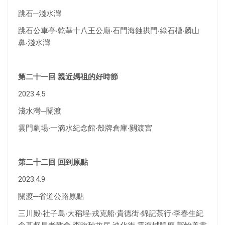
跳石─淺水灣
跳石公車亭‧乾華十八王公廟‧石門海蝕拱門‧綠石槽‧麟山
鼻‧淺水灣
第二十一回 親近媽祖的好時節
2023.4.5
淺水灣─關渡
雲門劇場‧一滴水紀念館‧殼牌倉庫‧關渡宮
第二十二回 回到原點
2023.4.9
關渡─省道公路原點
三川殿‧社子島‧大稻埕‧戎克船‧貴德街‧錦記茶行‧李春生紀