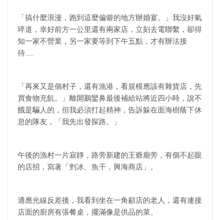
「搞什麼浪漫，跑到這麼偏僻的地方辦婚宴。」我沒好氣
啐道，幸好前方一公里還有兩家店，立刻去電聯繫，卻得
知一家不營業，另一家要等到下午五點，才有辦法接
待……
「再來又是個村子，還有漁港，看規模應該有雜貨店，先
買食物充飢。」離開鵝鑾鼻最後補給站將近四小時，說不
餓是騙人的，但我必須打起精神，告訴躲在面海樹蔭下休
息的隊友，「我先出發探路。」
午後的漁村一片寂靜，路旁新建的王爺廟旁，有個不起眼
的店招，寫著「剉冰、魚干，興海商店」。
適應光線反差後，我看到坐在一角顧店的老人，還有連接
店面的廚房有張餐桌，擺滿像是供品的菜。