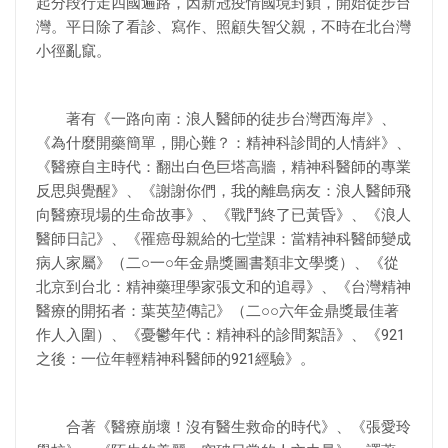
起分段行走四國遍路，因新冠疫情國境封鎖，開始徒步台
灣。平日除了看診、寫作、照顧失智父親，不時在北台灣
小徑亂竄。
著有《一路向南：浪人醫師的徒步台灣西海岸》、
《為什麼開藥簡單，開心難？：精神科診間的人情絆》、
《醫療自主時代：翻出白色巨塔高牆，精神科醫師的專業
反思與覺醒》、《謝謝你們，我的離島病友：浪人醫師飛
向醫療現場的生命故事》、《戰鬥終了已黃昏》、《浪人
醫師日記》、《罹癌母親給的七堂課：當精神科醫師變成
病人家屬》（二○一○年金鼎獎圖書類非文學獎）、《從
北京到台北：精神藥理學家張文和的追尋》、《台灣精神
醫療的開拓者：葉英堃傳記》（二○○六年金鼎獎最佳著
作人入圍）、《憂鬱年代：精神科的診間絮語》、《921
之後：一位年輕精神科醫師的921經驗》。
合著《醫療崩壞！沒有醫生救命的時代》、《張愛玲