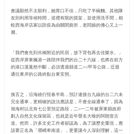
會議顯然不太順利，她胃口不佳，只吃了半碗麵。其他隊
友則利用等候時間，巡禮有限的貨架，並使用洗手間，相
較西海岸店家以防疫為由關閉廁所，老闆娘的佛心又上一
層。
「我們會先到吊橋附近的民宿，放下背包再去佳樂水。」
從西岸屏東楓港一路陪伴我們的台二十六線，也將在前方
的港口溪戛然中斷，必須透過縣道二○○甲等公路，迂迴
通往東岸的公路終點台東安朔。
換言之，沿海繞行恆春半島，預計連接台九線的台二六未
完全通車，更精確的說法應該是，不會全線通車了，因為
旭海村以北有七公里預定路段，二○一二年被屏東縣政府
劃入自然文化保留區，也就是近年聲名大噪的阿朗壹古
道。然而，許多文史工作者卻認為，為了讓歷史重現，應
該要正名為「瑯嶠卑南道」，更要讓今人深刻理解，這一