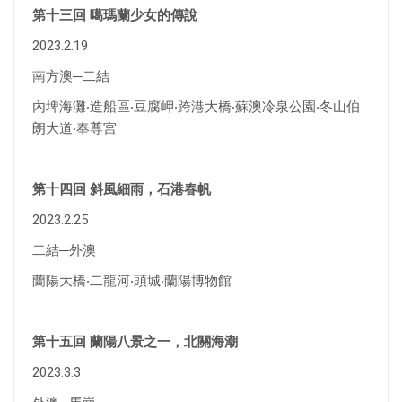
第十三回 噶瑪蘭少女的傳說
2023.2.19
南方澳─二結
內埤海灘‧造船區‧豆腐岬‧跨港大橋‧蘇澳冷泉公園‧冬山伯
朗大道‧奉尊宮
第十四回 斜風細雨，石港春帆
2023.2.25
二結─外澳
蘭陽大橋‧二龍河‧頭城‧蘭陽博物館
第十五回 蘭陽八景之一，北關海潮
2023.3.3