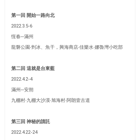
第一回 開始一路向北
2022.3.5-6
恆春─滿州
龍磐公園‧剉冰、魚干，興海商店‧佳樂水‧娜魯灣小吃部
第二回 這就是台東藍
2022.4.2-4
滿州─安朔
九棚村‧九棚大沙漠‧旭海村‧阿朗壹古道
第三回 神秘的請託
2022.4.22-24