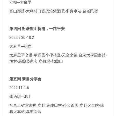
安朔─太麻里
富山部落‧大鳥村口音樂燒烤酒吧‧多良車站‧金崙民宿
第四回 對著聖山祈禱，一路平安
2022.9.30-10.2
太麻里─初鹿
太麻里平交道‧華源國小椰林道‧天空之鏡‧台東大學圖書館‧
旭村‧馬蘭榮家‧初鹿牧場‧都蘭山
第五回 新書分享會
2022.11.4-6
龍過脈─池上
台東三省堂書局‧鹿野溪‧龍田村‧茶金茶園‧鹿野火車站‧瑞
和火車站‧溪埔部落