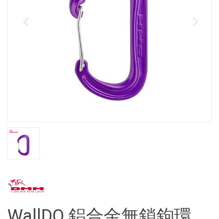
WallDO 鋁合金無鎖鉤環