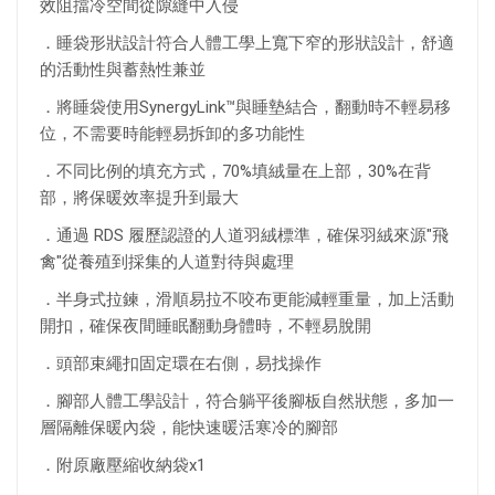
效阻擋冷空間從隙縫中入侵
．睡袋形狀設計符合人體工學上寬下窄的形狀設計，舒適
的活動性與蓄熱性兼並
．將睡袋使用SynergyLink™與睡墊結合，翻動時不輕易移
位，不需要時能輕易拆卸的多功能性
．不同比例的填充方式，70%填絨量在上部，30%在背
部，將保暖效率提升到最大
．通過 RDS 履歷認證的人道羽絨標準，確保羽絨來源"飛
禽"從養殖到採集的人道對待與處理
．半身式拉鍊，滑順易拉不咬布更能減輕重量，加上活動
開扣，確保夜間睡眠翻動身體時，不輕易脫開
．頭部束繩扣固定環在右側，易找操作
．腳部人體工學設計，符合躺平後腳板自然狀態，多加一
層隔離保暖內袋，能快速暖活寒冷的腳部
．附原廠壓縮收納袋x1