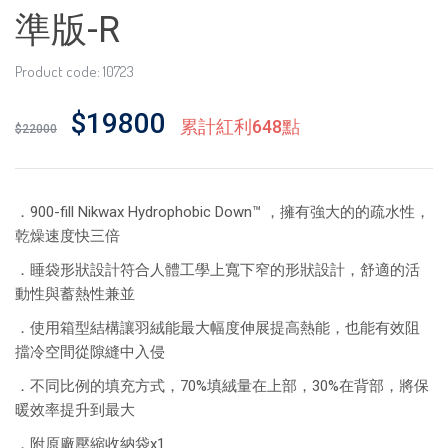
準版-R
Product code: 10723
$19800
累計紅利648點
$22000
．900-fill Nikwax Hydrophobic Down™ ，擁有強大的的疏水性，
乾燥速度快三倍
．睡袋形狀設計符合人體工學上寬下窄的形狀設計，舒適的活
動性與蓄熱性兼並
．使用箱型結構讓羽絨能最大幅度伸展提高熱能，也能有效阻
擋冷空間從隙縫中入侵
．不同比例的填充方式，70%填絨量在上部，30%在背部，將保
暖效率提升到最大
．附原廠壓縮收納袋x1