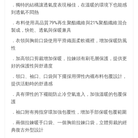
．獨特的結構讓透氣度表現極佳，在溫暖的環境下也能感
到透氣不悶熱
．布料使用高品質79%再生聚酯纖維與21%聚酯纖維混合
製成，快乾、透氣與保暖兼具
．衣領與胸前口袋使用平滑織面柔軟襯裡，增加保暖防風
性
．加高領口剪裁增加保暖，拉鍊頭有刷毛層保護，提供更
好的保護性與舒適度
．領口、袖口、口袋與下擺採用彈性內襯布料包覆設計，
提供活動時的舒適感
．具有彈性的下襬能防止冷空氣進入，加強溫暖的包覆保
護
．袖口附有拇指穿環加強包覆性，增加手部保暖包覆範圍
．兩個拉鍊暖手口袋、一個胸前拉鍊口袋，立體剪裁的經
典復古外型設計