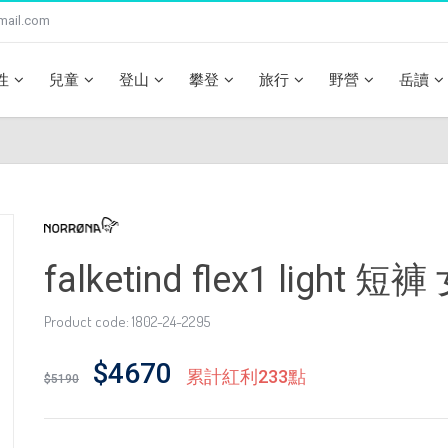
mail.com
性
兒童
登山
攀登
旅行
野營
岳讀
falketind flex1 light 
Product code: 1802-24-2295
$4670
累計紅利233點
$5190