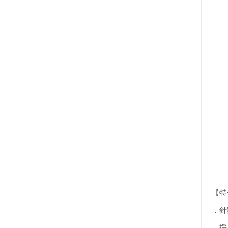
【特
．針
．採