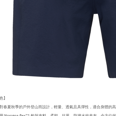
色】
對春夏秋季的戶外登山而設計，輕量、透氣且具彈性，適合身體的高
用 Norrøna flex™1 軟殼布料，柔順、抗風、防潑水的表布，全方