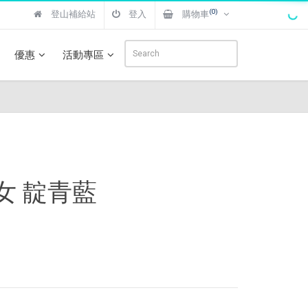
(0)
登山補給站
登入
購物車
優惠
活動專區
短褲 女 靛青藍