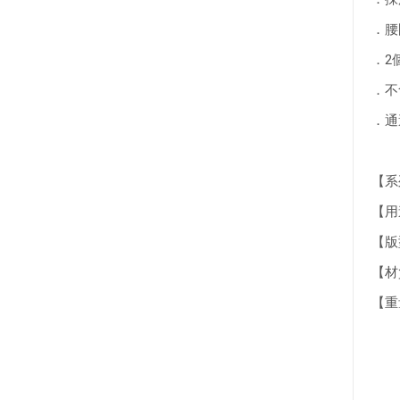
．腰
．2
．不
．通
【系列】
【用
【版型】
【材質】
【重量