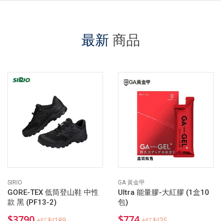
最新
商品
SIRIO
GA 黃金甲
GORE-TEX 低筒登山鞋 中性
Ultra 能量膠-大紅膠 (1盒10
款 黑 (PF13-2)
包)
$3790
$774
+紅利189
+紅利35