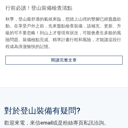
行前必讀！登山裝備檢查清點
秋季，登山最舒適的氣候來臨，想踏上山徑的雙腳已經蠢蠢欲
動。在享受戶外之前，先來盤點檢查裝備，該補充、更新、升
級的可不要忽略！到山上才發現有狀況，可能會產生多餘的風
險問題。裝備檢點完成、精準計畫行程和風險，才能讓這段行
程成為浪漫愉快的記憶。
閱讀完整文章
對於登山裝備有疑問?
歡迎來電，來信email或是粉絲專頁私訊洽詢。