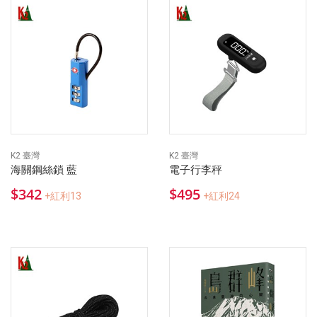
K2 臺灣
K2 臺灣
海關鋼絲鎖 藍
電子行李秤
$342
$495
+紅利13
+紅利24