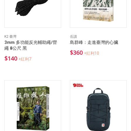
K2 臺灣
岳讀
3mm 多功能反光輔助繩/營
島群峰：走進臺灣的心臟
繩 8公尺 黑
$360
+紅利10
$140
+紅利7