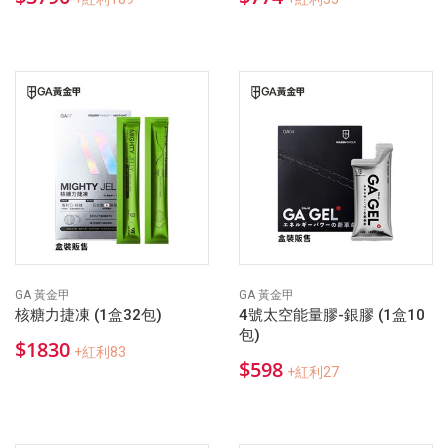
GA 黃金甲
GA 黃金甲
核糖力捷凍 (1盒32包)
4號太空能量膠-銀膠 (1盒10
包)
$1830
+紅利83
$598
+紅利27