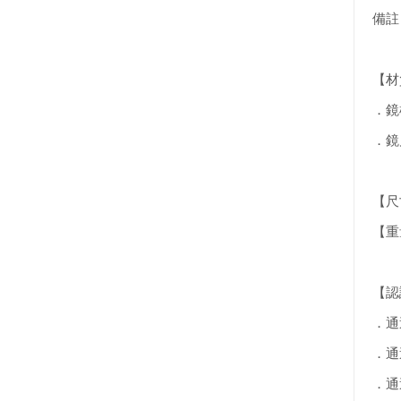
備註
【材
．鏡
．鏡
【尺寸
【重量
【認
．通過
．通
．通