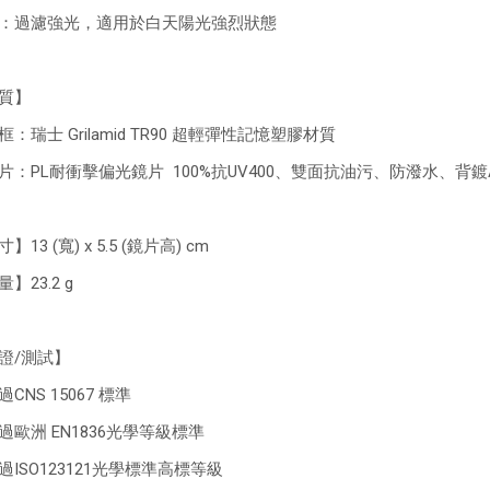
：過濾強光，適用於白天陽光強烈狀態
質】
框：瑞士 Grilamid TR90 超輕彈性記憶塑膠材質
片：PL耐衝擊偏光鏡片 100%抗UV400、雙面抗油污、防潑水、背
】13 (寬) x 5.5 (鏡片高) cm
】23.2 g
證/測試】
CNS 15067 標準
過歐洲 EN1836光學等級標準
過ISO123121光學標準高標等級