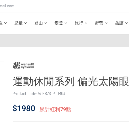
mail.com
性
兒童
登山
攀登
旅行
野營
岳讀
運動休閒系列 偏光太陽眼
Product code: WI6876-PL-M04
$1980
累計紅利79點