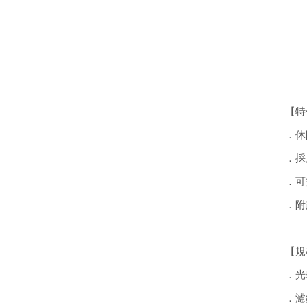
【特
．休
．採
．可
．附
【規
．光
．濾鏡