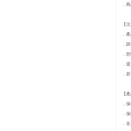
．商
【注
．產
．因
．您
．退
．若
【產
．保
．保
．非