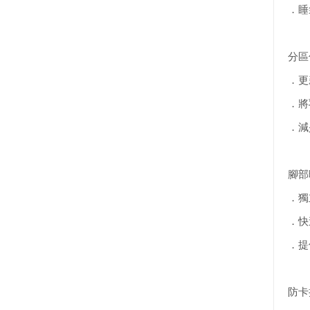
．睡
分區保
．更
．將
．減
腳部暖
．獨
．快
．提
防卡拉