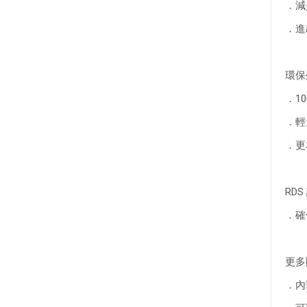
．
．進
環保外
．1
．輕
．
RDS 
．確
更多
．內