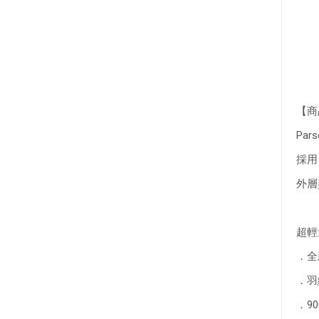
【商
Pa
採用
外層
超輕量
．全新
．羽
．9