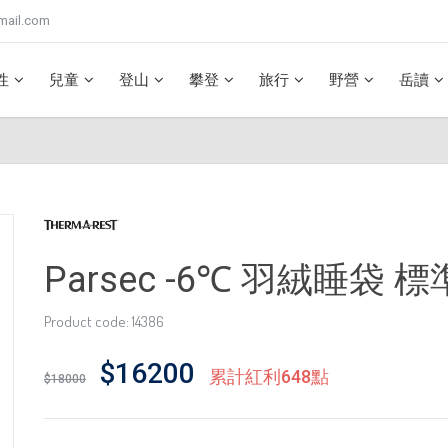
mail.com
性
兒童
登山
攀登
旅行
野營
岳讀
Parsec -6℃ 羽絨睡袋 標
Product code: 14386
$16200
累計紅利648點
$18000