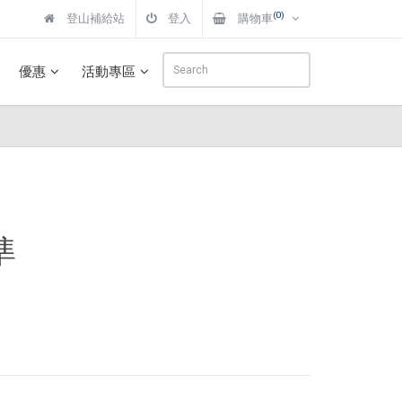
(0)
登山補給站
登入
購物車
優惠
活動專區
準