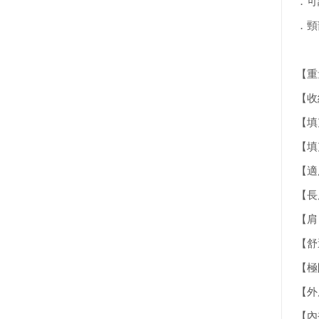
．
．
【重量
【收納
【填充
【填
【適
【長
【肩 /
【舒適
【極限
【外層
【內