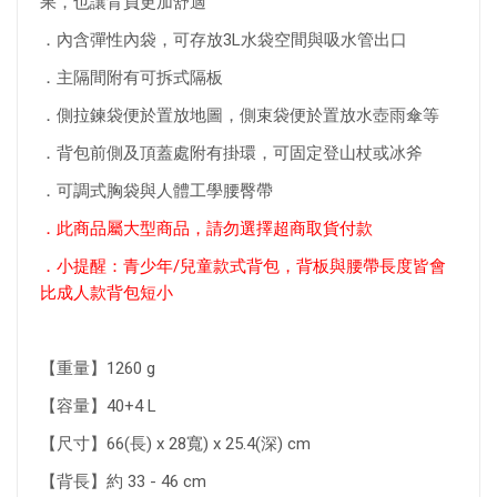
果，也讓背負更加舒適
．內含彈性內袋，可存放3L水袋空間與吸水管出口
．主隔間附有可拆式隔板
．側拉鍊袋便於置放地圖，側束袋便於置放水壺雨傘等
．背包前側及頂蓋處附有掛環，可固定登山杖或冰斧
．可調式胸袋與人體工學腰臀帶
．此商品屬大型商品，請勿選擇超商取貨付款
．小提醒：青少年/兒童款式背包，背板與腰帶長度皆會
比成人款背包短小
【重量】1260 g
【容量】40+4 L
【尺寸】66(長) x 28寬) x 25.4(深) cm
【背長】約 33 - 46 cm