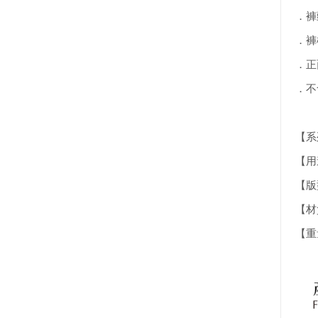
．褲
．褲
．正
．不
【系列
【用
【版型
【材質】
【重量】