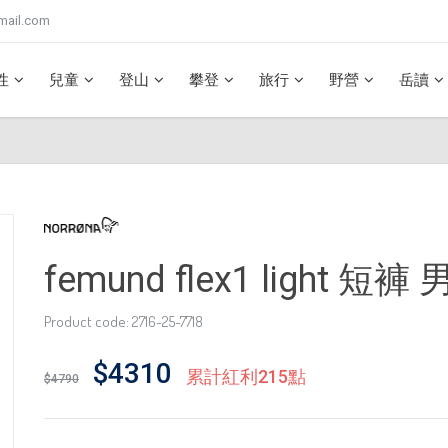
mail.com
性
兒童
登山
攀登
旅行
野營
岳讀
femund flex1 light 短
Product code: 2716-25-7718
$4310
累計紅利215點
$4790