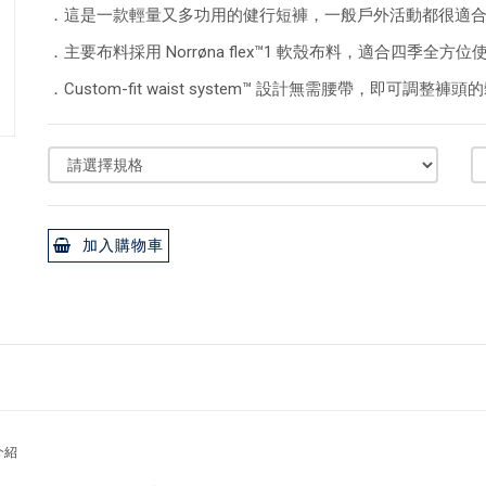
．這是一款輕量又多功用的健行短褲，一般戶外活動都很適
．主要布料採用 Norrøna flex™1 軟殼布料，適合四季全方位
．Custom-fit waist system™ 設計無需腰帶，即可調
加入購物車
介紹