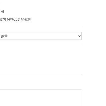
合
使用
整褲頭的鬆緊保持合身的狀態