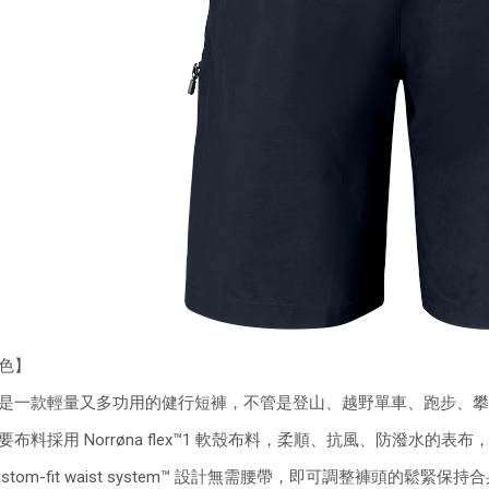
色】
是一款輕量又多功用的健行短褲，不管是登山、越野單車、跑步、攀
要布料採用 Norrøna flex™1 軟殼布料，柔順、抗風、防潑水的表
ustom-fit waist system™ 設計無需腰帶，即可調整褲頭的鬆緊保