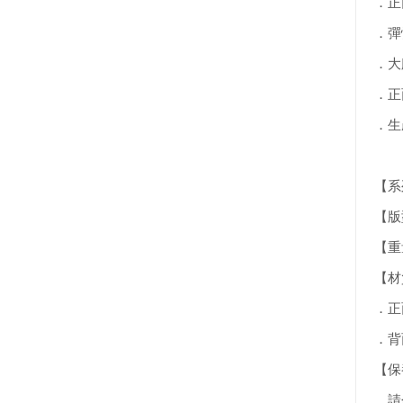
．正
．彈
．大
．正
．生
【系列
【版型
【重量】
【材
．正面：
．背面：
【保
．請