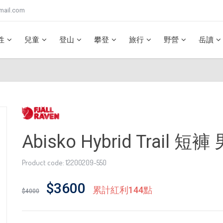
mail.com
性
兒童
登山
攀登
旅行
野營
岳讀
Abisko Hybrid Trail 短褲
Product code: 12200209-550
$3600
累計紅利144點
$4000