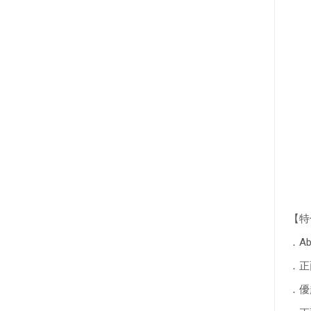
【特
．Ab
．正
．優