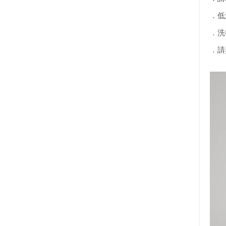
．低溫
．洗
．請