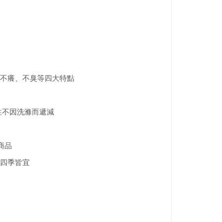
不癢、不臭等四大特點
性不因洗滌而遞減
商品
四季皆宜