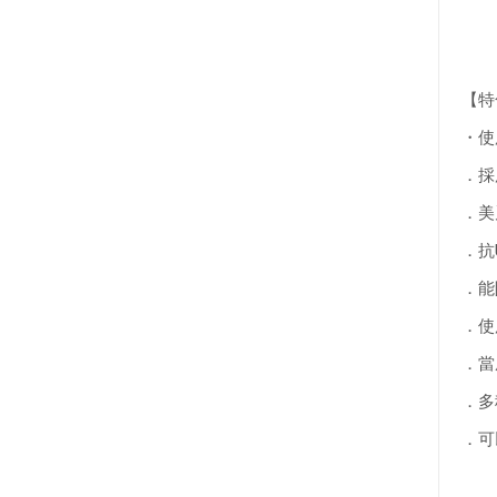
【特
・使
．採
．美
．抗
．能
．使
．當
．多
．可