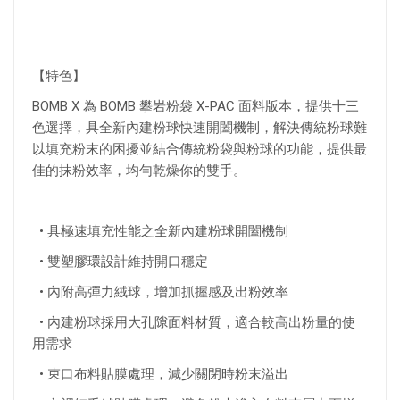
【特色】
BOMB X 為 BOMB 攀岩粉袋 X-PAC 面料版本，提供十三
色選擇，具全新內建粉球快速開闔機制，解決傳統粉球難
以填充粉末的困擾並結合傳統粉袋與粉球的功能，提供最
佳的抹粉效率，均勻乾燥你的雙手。
• 具極速填充性能之全新內建粉球開闔機制
• 雙塑膠環設計維持開口穩定
• 內附高彈力絨球，增加抓握感及出粉效率
• 內建粉球採用大孔隙面料材質，適合較高出粉量的使
用需求
• 束口布料貼膜處理，減少關閉時粉末溢出