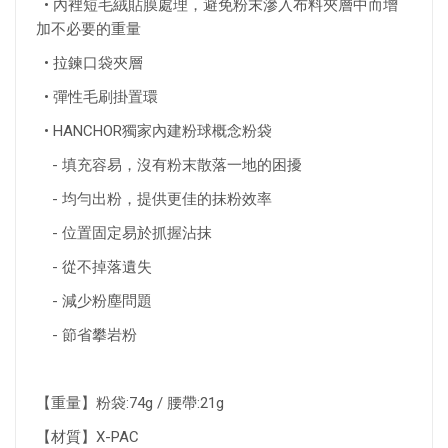
• 內裡短毛絨貼膜處理，避免粉末滲入布料夾層中而增
加不必要的重量
• 拉鍊口袋夾層
• 彈性毛刷掛置環
• HANCHOR獨家內建粉球概念粉袋
- 填充容易，沒有粉末散落一地的困擾
- 均勻出粉，提供更佳的抹粉效率
- 位置固定易於抓握沾抹
- 從不掉落遺失
- 減少粉塵問題
- 節省攀岩粉
【重量】粉袋:74g / 腰帶:21g
【材質】X-PAC