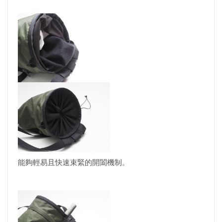
能夠輕易且快速束緊的開闔機制。