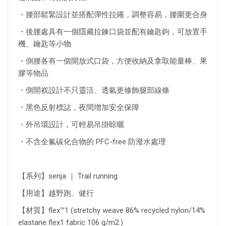
・腰部鬆緊設計並搭配彈性拉繩，調整容易，腰圍更合身
・後腰處具有一個隱藏拉鍊口袋並配有鑰匙鉤，可放置手
機、鑰匙等小物
・側腰各有一個開放式口袋，方便收納及拿取能量棒、果
膠等物品
・側開衩設計不只靈活、透氣更修飾腿部線條
・黑色反射標誌，夜間增加安全保障
・外吊環設計，可輕易吊掛晾曬
・不含全氟碳化合物的 PFC-free 防潑水處理
【系列】senja ｜ Trail running
【用途】越野跑、健行
【材質】flex™1 (stretchy weave 86% recycled nylon/14%
elastane flex1 fabric 106 g/m2.)