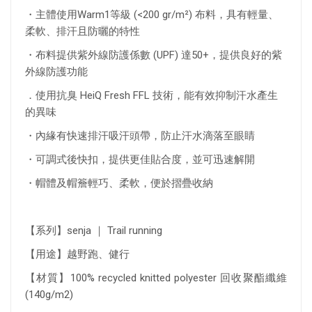
・主體使用
Warm1等級 (<200 gr/m²)
布料
，具有輕量、
柔軟、排汗且防曬的特性
・布料提供紫外線防護係數 (UPF) 達50+，提供良好的紫
外線防護功能
．使用抗臭 HeiQ Fresh FFL 技術，能有效抑制汗水產生
的異味
・內緣有快速排汗吸汗頭帶，防止汗水滴落至眼睛
・可調式後快扣，提供更佳貼合度，並可迅速解開
・帽體及帽簷輕巧、柔軟，便於摺疊收納
【系列】senja ｜ Trail running
【用途】越野跑、健行
【材質】100% recycled knitted polyester 回收聚酯纖維
(140g/m2)