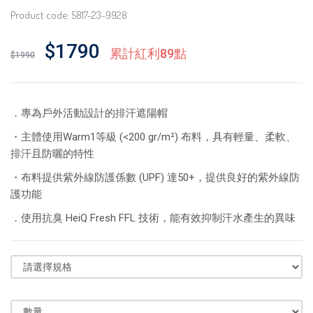
Product code: 5817-23-9928
$1790
累計紅利89點
$1990
．專為戶外活動設計的排汗遮陽帽
・主體使用
Warm1等級 (<200 gr/m²)
布料
，具有輕量、柔軟、
排汗且防曬的特性
・布料提供紫外線防護係數 (UPF) 達50+，提供良好的紫外線防
護功能
．使用抗臭 HeiQ Fresh FFL 技術，能有效抑制汗水產生的異味