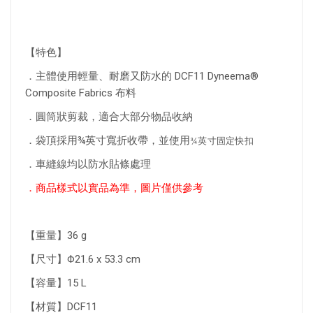
【特色】
．主體使用輕量、耐磨又防水的 DCF11 Dyneema®
Composite Fabrics 布料
．圓筒狀剪裁，適合大部分物品收納
¾英寸固定快扣
．袋頂採用¾英寸寬折收帶，並使用
．車縫線均以防水貼條處理
．商品樣式以實品為準，圖片僅供參考
【重量】36 g
【尺寸】Φ21.6 x 53.3 cm
【容量】15 L
【材質】DCF11